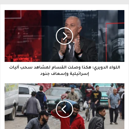
ل
ب
ر
ي
د
ك
ا
اللواء الدويري: هكذا وصلت القسام لمشاهد سحب آليات
ل
إسرائيلية وإسعاف جنود
إ
ل
ك
ت
ر