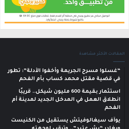
المقالات الأكثر مشاهدة
“غسلوا مسرح الجريمة وأخفوا الأدلة”: تطور
في قضية مقتل محمد كساب بأم الفحم
استثمار بقيمة 600 مليون شيكل.. قريبًا
انطلاق العمل في المدخل الجديد لمدينة أم
الفحم
يوآف سيغالوفيتش يستقيل من الكنيست
ويغادر “يش عتيد”.. وترقب لوجهته