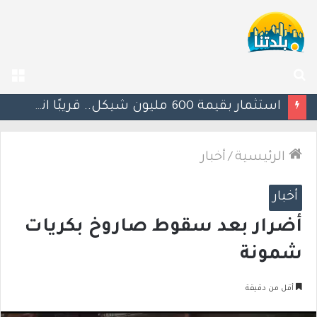
بحث
الق
عن
يوآف سيغالوفيتش يستقيل من الكنيست ويغادر “يش عتيد”.. وترقب لوجهته السياسية المقبلة
الرئيسية
/
أخبار
أخبار
أضرار بعد سقوط صاروخ بكريات
شمونة
أقل من دقيقة