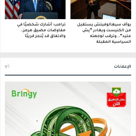
يوآف سيغالوفيتش يستقيل
ترامب: أشارك شخصيًا في
من الكنيست ويغادر “يش
مفاوضات مضيق هرمز..
عتيد”.. وترقب لوجهته
والاتفاق قد يُنجز قريبًا
السياسية المقبلة
الإعلانات