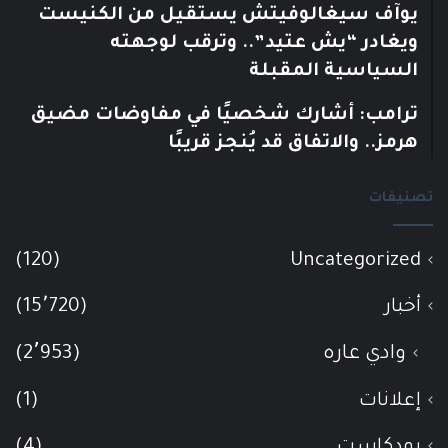
يوآف سيغالوفيتش يستقيل من الكنيست
ويغادر “يش عتيد”.. وترقب لوجهته
السياسية المقبلة
ترامب: أشارك شخصيًا في مفاوضات مضيق
هرمز.. والاتفاق قد يُنجز قريبًا
تصنيفات
(120)
Uncategorized
أخبار
(15٬720)
وادي عاره
(2٬953)
إعلانات
(1)
بودكاست
(4)