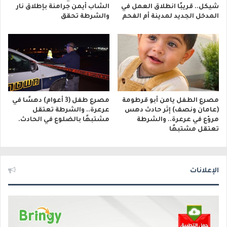
شيكل.. قريبًا انطلاق العمل في
الشاب أيمن جرامنة بإطلاق نار
المدخل الجديد لمدينة أم الفحم
والشرطة تحقق
مصرع الطفل يامن أبو قرطومة
مصرع طفل (3 أعوام) دهسًا في
(عامان ونصف) إثر حادث دهس
عرعرة.. والشرطة تعتقل
مروّع في عرعرة.. والشرطة
مشتبهًا بالضلوع في الحادث.
تعتقل مشتبهًا
الإعلانات