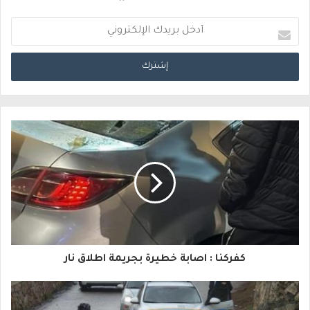
أ
د
خ
ل
ب
ر
ي
د
ك
ا
كفركنا : اصابة خطيرة بجريمة اطلاق نار
ل
إ