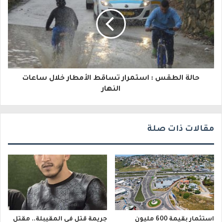
ل
ك
ت
ر
و
حالة الطقس : استمرار تساقط الأمطار خلال ساعات
النهار
ن
ي
مقالات ذات صلة
استثمار بقيمة 600 مليون
جريمة قتل في المقيبلة.. مقتل