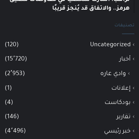
ترامب: أشارك شخصيًا في مفاوضات مضيق
هرمز.. والاتفاق قد يُنجز قريبًا
تصنيفات
(120)
Uncategorized
أخبار
(15٬720)
وادي عاره
(2٬953)
إعلانات
(1)
بودكاست
(4)
تقارير
(146)
خبر رئيسي
(4٬496)