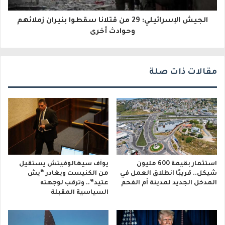
و
الجيش الإسرائيلي: 29 من قتلانا سقطوا بنيران زملائهم
ن
وحوادث أخرى
ي
مقالات ذات صلة
استثمار بقيمة 600 مليون
يوآف سيغالوفيتش يستقيل
شيكل.. قريبًا انطلاق العمل في
من الكنيست ويغادر “يش
المدخل الجديد لمدينة أم الفحم
عتيد”.. وترقب لوجهته
السياسية المقبلة