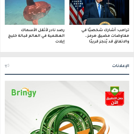
ترامب: أشارك شخصيًا في
رصد نادر لأثقل الأسماك
مفاوضات مضيق هرمز..
العظمية في العالم قبالة خليج
والاتفاق قد يُنجز قريبًا
إيلات
الإعلانات