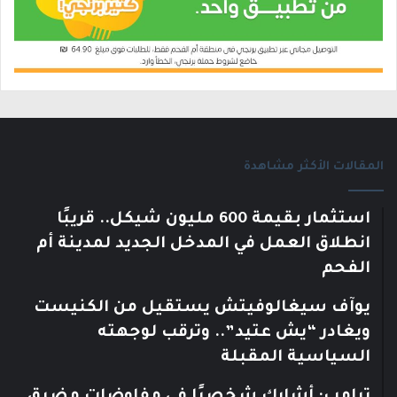
المقالات الأكثر مشاهدة
استثمار بقيمة 600 مليون شيكل.. قريبًا
انطلاق العمل في المدخل الجديد لمدينة أم
الفحم
يوآف سيغالوفيتش يستقيل من الكنيست
ويغادر “يش عتيد”.. وترقب لوجهته
السياسية المقبلة