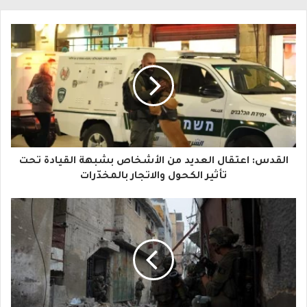
ل
ب
ر
ي
د
ك
ا
القدس: اعتقال العديد من الأشخاص بشبهة القيادة تحت
ل
تأثير الكحول والاتجار بالمخدّرات
إ
ل
ك
ت
ر