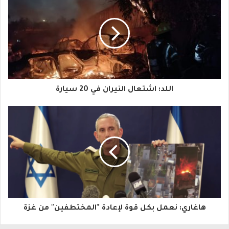
ر
ي
د
ك
ا
اللد: اشتعال النيران في 20 سيارة
ل
إ
ل
ك
ت
ر
و
هاغاري: نعمل بكل قوة لإعادة "المختطفين" من غزة
ن