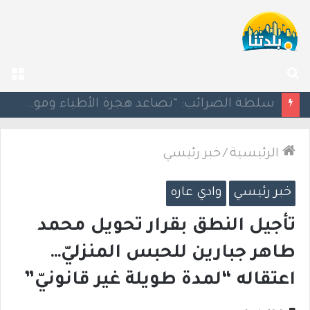
بحث
الق
عن
مسؤول إسرائيلي: الحكومة اللبنانية وافقت على وجود الجيش الإسرائيلي داخل أراضيها
الرئيسية
/
خبر رئيسي
خبر رئيسي
وادي عاره
تأجيل النطق بقرار تحويل محمد
طاهر جبارين للحبس المنزليّ…
اعتقاله “لمدة طويلة غير قانونيّ”