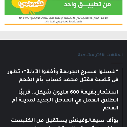
المقالات الأكثر مشاهدة
“غسلوا مسرح الجريمة وأخفوا الأدلة”: تطور
في قضية مقتل محمد كساب بأم الفحم
استثمار بقيمة 600 مليون شيكل.. قريبًا
انطلاق العمل في المدخل الجديد لمدينة أم
الفحم
يوآف سيغالوفيتش يستقيل من الكنيست