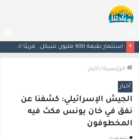
بحث
الق
عن
يوآف سيغالوفيتش يستقيل من الكنيست ويغادر “يش عتيد”.. وترقب لوجهته السياسية المقبلة
الرئيسية
/
أخبار
أخبار
الجيش الإسرائيلي: كشفنا عن
نفق في خان يونس مكث فيه
المخطوفون
دقيقة واحدة