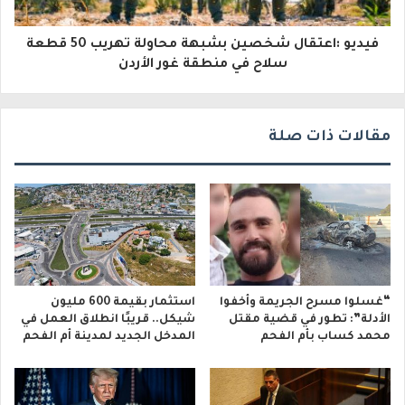
و
فيديو :اعتقال شخصين بشبهة محاولة تهريب 50 قطعة
ن
سلاح في منطقة غور الأردن
ي
مقالات ذات صلة
“غسلوا مسرح الجريمة وأخفوا
استثمار بقيمة 600 مليون
الأدلة”: تطور في قضية مقتل
شيكل.. قريبًا انطلاق العمل في
محمد كساب بأم الفحم
المدخل الجديد لمدينة أم الفحم