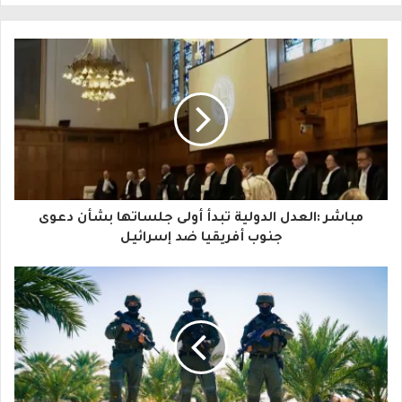
ل
ب
ر
ي
د
ك
ا
مباشر :العدل الدولية تبدأ أولى جلساتها بشأن دعوى
ل
جنوب أفريقيا ضد إسرائيل
إ
ل
ك
ت
ر