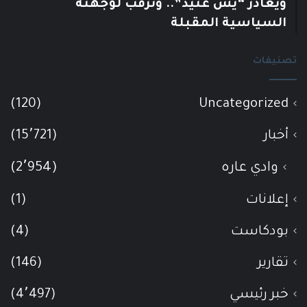
ويغادر “يش عتيد”.. وترقب لوجهته
السياسية المقبلة
تصنيفات
(120)
Uncategorized
أخبار
(15٬721)
وادي عاره
(2٬954)
إعلانات
(1)
بودكاست
(4)
تقارير
(146)
خبر رئيسي
(4٬497)