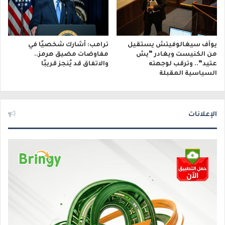
يوآف سيغالوفيتش يستقيل
ترامب: أشارك شخصيًا في
من الكنيست ويغادر “يش
مفاوضات مضيق هرمز..
عتيد”.. وترقب لوجهته
والاتفاق قد يُنجز قريبًا
السياسية المقبلة
الإعلانات