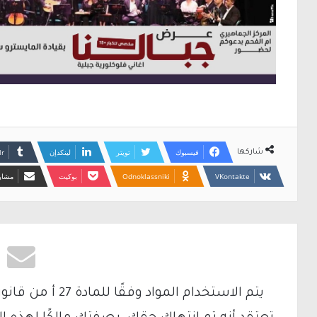
فيسبوك
تويتر
لينكدإن
شاركها
Odnoklassniki
بوكيت
مشارك