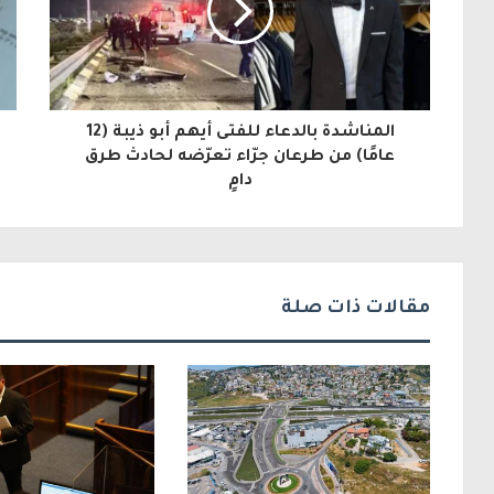
ك
ا
ل
المناشدة بالدعاء للفتى أيهم أبو ذيبة (12
إ
عامًا) من طرعان جرّاء تعرّضه لحادث طرق
دامٍ
ل
ك
ت
ر
مقالات ذات صلة
و
ن
ي