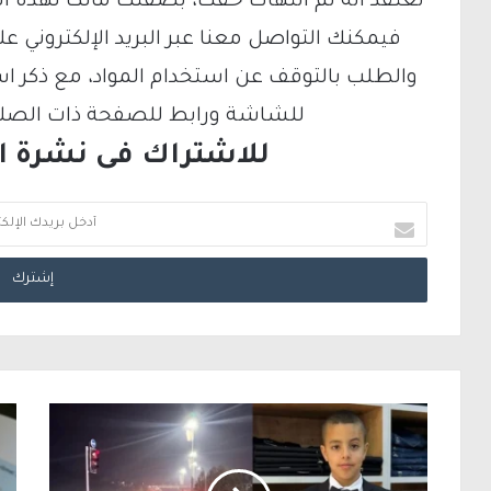
تعتقد أنه تم انتهاك حقك، بصفتك مالكًا لهذه ا
والطلب بالتوقف عن استخدام المواد، مع ذكر ا
للشاشة ورابط للصفحة ذات الصلة ع
للاشتراك فى نشرة الب
أ
د
خ
ل
ب
ر
ي
د