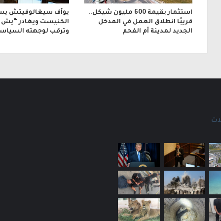
استثمار بقيمة 600 مليون شيكل..
يوآف سيغالوفيتش يس
قريبًا انطلاق العمل في المدخل
الكنيست ويغادر “يش ع
الجديد لمدينة أم الفحم
وترقب لوجهته السياسي
ات