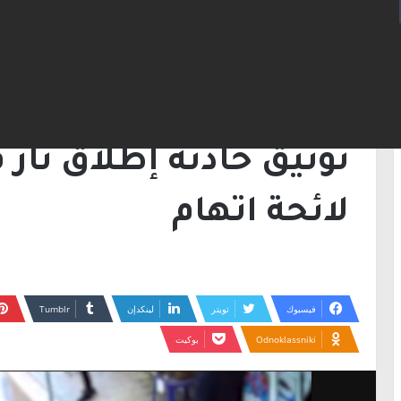
الرئيسية
/
أخبار
/
توثيق حادثة إطلاق نار في كفرك
أخبار
توثيق حادثة إطلاق نار 
لائحة اتهام
فيسبوك
تويتر
لينكدإن
Odnoklassniki
بوكيت
مشغل
الفيديو