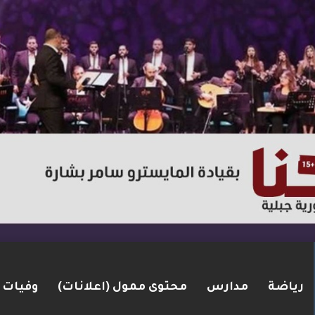
رياضة
مدارس
محتوى ممول (اعلانات)
وفيات
ت مضيق هرمز.. والاتفاق قد يُنجز قريبًا