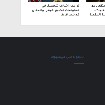
تقيل من
ترامب: أشارك شخصيًا في
تيد”..
مفاوضات مضيق هرمز.. والاتفاق
ة المقبلة
قد يُنجز قريبًا
تابعونا على فيسبوك