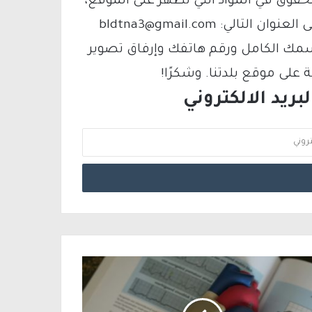
لحقوق في المواد التي تظهر على الموقع،
فيمكنك التواصل معنا عبر البريد الإلكتروني على العنوان التالي: bldtna3@gmail.com
سمك الكامل ورقم هاتفك وإرفاق تصوير
لى موقع بلدتنا. وشكرًا!
ريد الالكتروني