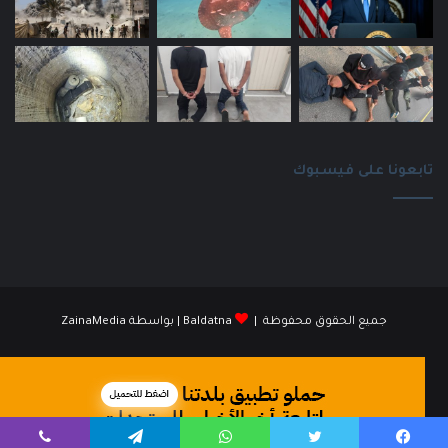
تابعونا على فيسبوك
جميع الحقوق محفوظة |
Baldatna
| بواسطة
ZainaMedia
فيسبوك
انستقرام