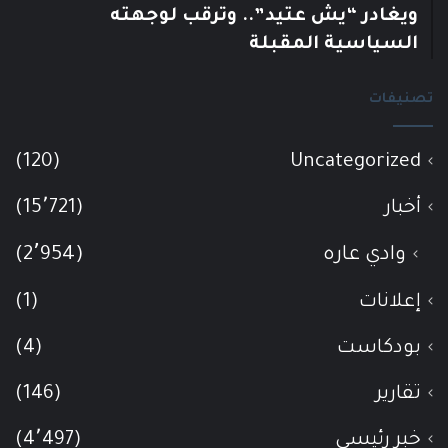
ويغادر “يش عتيد”.. وترقب لوجهته
السياسية المقبلة
تصنيفات
(120)
Uncategorized
أخبار
(15٬721)
وادي عاره
(2٬954)
إعلانات
(1)
بودكاست
(4)
تقارير
(146)
خبر رئيسي
(4٬497)