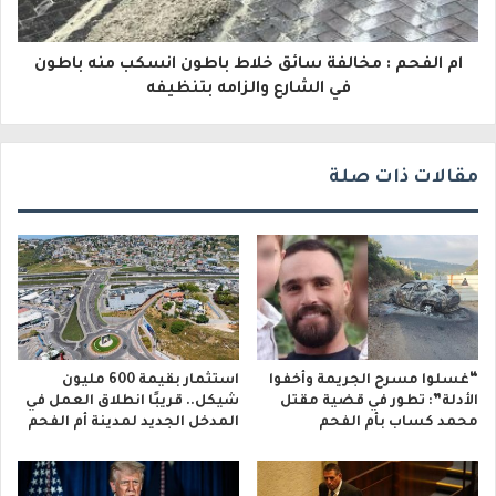
و
ام الفحم : مخالفة سائق خلاط باطون انسكب منه باطون
ن
في الشارع والزامه بتنظيفه
ي
مقالات ذات صلة
“غسلوا مسرح الجريمة وأخفوا
استثمار بقيمة 600 مليون
الأدلة”: تطور في قضية مقتل
شيكل.. قريبًا انطلاق العمل في
محمد كساب بأم الفحم
المدخل الجديد لمدينة أم الفحم