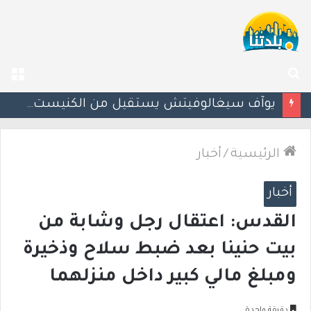
بحث
الق
عن
يوآف سيغالوفيتش يستقيل من الكنيست ويغادر “يش عتيد”.. وترقب لوجهته السياسية المقبلة
الرئيسية
/
أخبار
أخبار
القدس: اعتقال رجل وشابة من
بيت حنينا بعد ضبط سلاح وذخيرة
ومبلغ مالي كبير داخل منزلهما
دقيقة واحدة