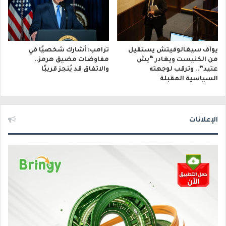
يوآف سيغالوفيتش يستقيل
ترامب: أشارك شخصيًا في
من الكنيست ويغادر “يش
مفاوضات مضيق هرمز..
عتيد”.. وترقب لوجهته
والاتفاق قد يُنجز قريبًا
السياسية المقبلة
الإعلانات