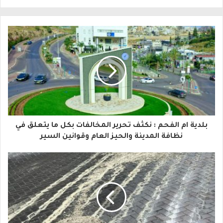
ل
ب
ر
ي
د
ك
ا
بلدية ام الفحم : نكثف تحرير المخالفات بكل ما يتعلق في
ل
نظافة المدينة والحيز العام وقوانين السير
إ
ل
ك
ت
ر