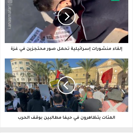
ر
ي
د
ك
ا
إلقاء منشورات إسرائيلية تحمل صور محتجزين في غزة
ل
إ
ل
ك
ت
ر
و
المئات يتظاهرون في حيفا مطالبين بوقف الحرب
ن