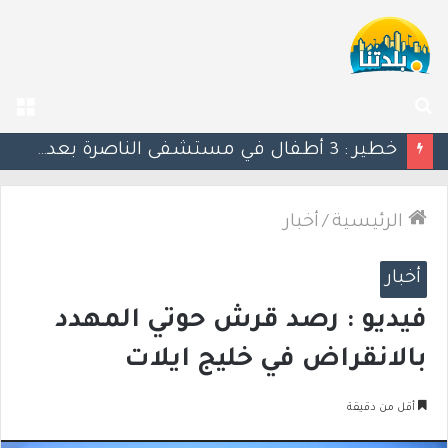
بحث
الق
عن
منتدى رؤساء السلطات المحلية في وادي عارة: نداء عاجل للأهالي بشأن إخطارات سلطة الأراضي
الرئيسية
/
أخبار
أخبار
فيديو : رصد قرش حوتي المهدد
بالانقراض في خليج ايلات
أقل من دقيقة