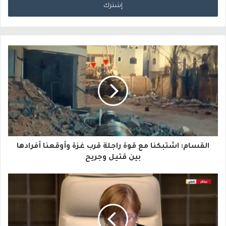
خ
ل
ب
ر
ي
د
ك
ا
القسام: اشتبكنا مع قوة راجلة قرب غزة وأوقعنا أفرادها
ل
بين قتيل وجريح
إ
ل
ك
ت