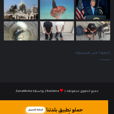
تابعونا على فيسبوك
جميع الحقوق محفوظة |
Baldatna
| بواسطة
ZainaMedia
فيسبوك
انستقرام