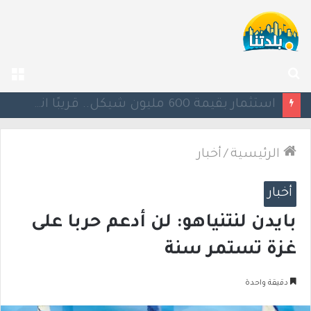
بحث
الق
عن
يوآف سيغالوفيتش يستقيل من الكنيست ويغادر “يش عتيد”.. وترقب لوجهته السياسية المقبلة
الرئيسية
/
أخبار
أخبار
بايدن لنتنياهو: لن أدعم حربا على
غزة تستمر سنة
دقيقة واحدة