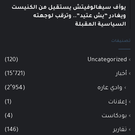
يوآف سيغالوفيتش يستقيل من الكنيست
ويغادر “يش عتيد”.. وترقب لوجهته
السياسية المقبلة
تصنيفات
(120)
Uncategorized
أخبار
(15٬721)
وادي عاره
(2٬954)
إعلانات
(1)
بودكاست
(4)
تقارير
(146)