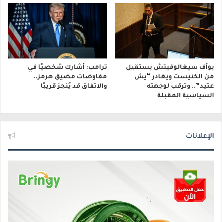
يوآف سيغالوفيتش يستقيل
ترامب: أشارك شخصيًا في
من الكنيست ويغادر “يش
مفاوضات مضيق هرمز..
عتيد”.. وترقب لوجهته
والاتفاق قد يُنجز قريبًا
السياسية المقبلة
الإعلانات