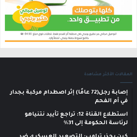
المقالات الأكثر مشاهدة
إصابة رجل(72 عامًا) إثر اصطدام مركبة بجدار
في أم الفحم
استطلاع القناة 12: تراجع تأييد نتنياهو
لرئاسة الحكومة إلى 31%
كين يحذر ترامب: التصعيد العسكري ضد