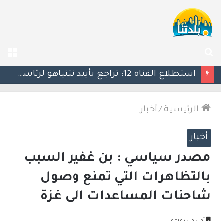
بحث
الق
عن
كين يحذر ترامب: التصعيد العسكري ضد إيران قد يأتي بنتائج عكسية
الرئيسية
/
أخبار
أخبار
مصدر سياسي : بن غفير السبب
بالتظاهرات التي تمنع وصول
شاحنات المساعدات الى غزة
أقل من دقيقة