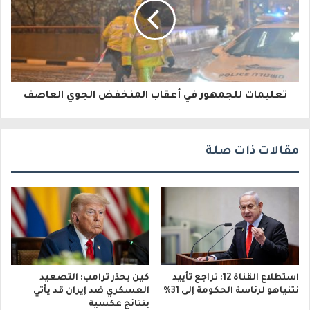
ك
ت
ر
و
تعليمات للجمهور في أعقاب المنخفض الجوي العاصف
ن
ي
مقالات ذات صلة
استطلاع القناة 12: تراجع تأييد
كين يحذر ترامب: التصعيد
نتنياهو لرئاسة الحكومة إلى 31%
العسكري ضد إيران قد يأتي
بنتائج عكسية