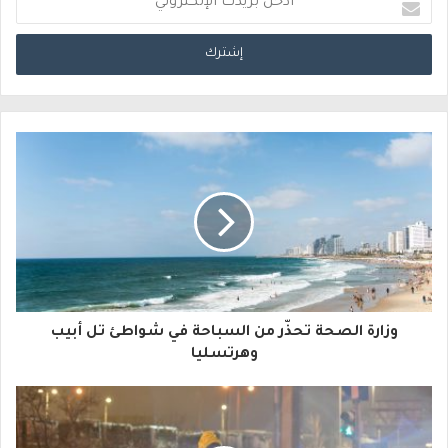
د
خ
ل
ب
ر
ي
د
ك
ا
وزارة الصحة تحذّر من السباحة في شواطئ تل أبيب
ل
وهرتسليا
إ
ل