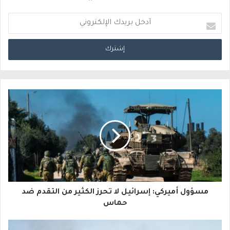
أ
د
خ
ل
ب
ر
ي
د
ك
ا
مسؤول أميركي: إسرائيل لا تحرز الكثير من التقدم ضد
ل
حماس
إ