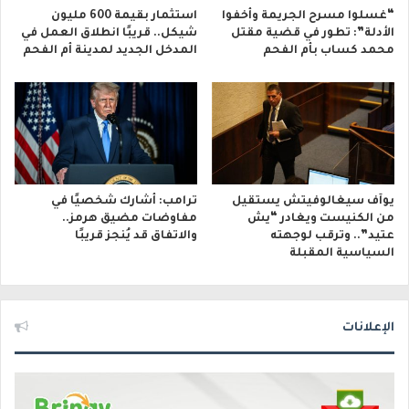
“غسلوا مسرح الجريمة وأخفوا
استثمار بقيمة 600 مليون
الأدلة”: تطور في قضية مقتل
شيكل.. قريبًا انطلاق العمل في
محمد كساب بأم الفحم
المدخل الجديد لمدينة أم الفحم
يوآف سيغالوفيتش يستقيل
ترامب: أشارك شخصيًا في
من الكنيست ويغادر “يش
مفاوضات مضيق هرمز..
عتيد”.. وترقب لوجهته
والاتفاق قد يُنجز قريبًا
السياسية المقبلة
الإعلانات