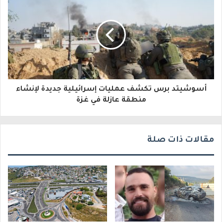
ل
ك
ت
ر
و
أسوشيتد برس تكشف عمليات إسرائيلية جديدة لإنشاء
ن
منطقة عازلة في غزة
ي
مقالات ذات صلة