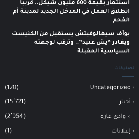
استثمار بقيمة 600 مليون شيكل.. قريبًا
انطلاق العمل في المدخل الجديد لمدينة أم
الفحم
يوآف سيغالوفيتش يستقيل من الكنيست
ويغادر “يش عتيد”.. وترقب لوجهته
السياسية المقبلة
تصنيفات
(120)
Uncategorized
أخبار
(15٬721)
وادي عاره
(2٬954)
إعلانات
(1)