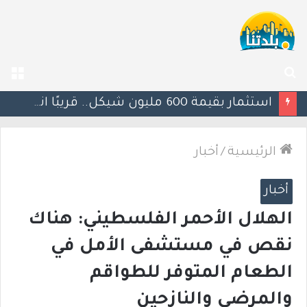
بحث
الق
عن
يوآف سيغالوفيتش يستقيل من الكنيست ويغادر “يش عتيد”.. وترقب لوجهته السياسية المقبلة
الرئيسية
/
أخبار
أخبار
الهلال الأحمر الفلسطيني: هناك
نقص في مستشفى الأمل في
الطعام المتوفر للطواقم
والمرضى والنازحين