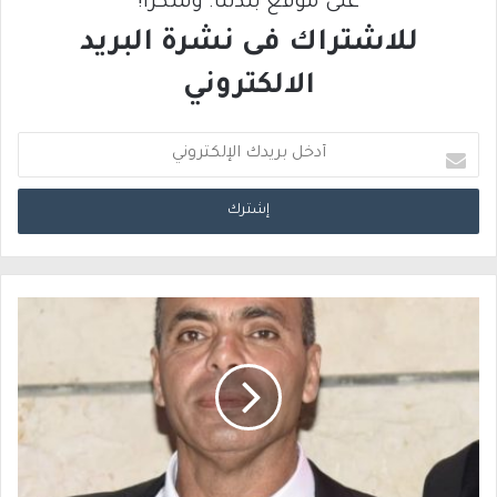
على موقع بلدتنا. وشكرًا!
للاشتراك فى نشرة البريد
الالكتروني
أ
د
خ
ل
ب
ر
ي
د
ك