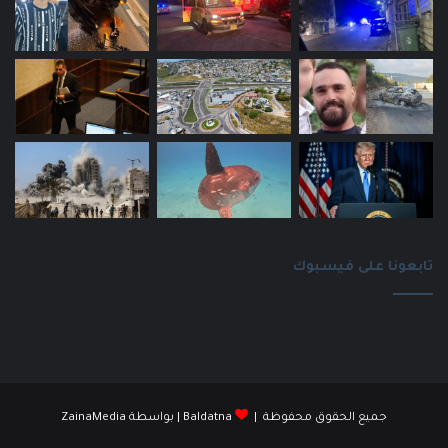
تابعونا على فيسبوك
جميع الحقوق محفوظة |
Baldatna
| بواسطة
ZainaMedia