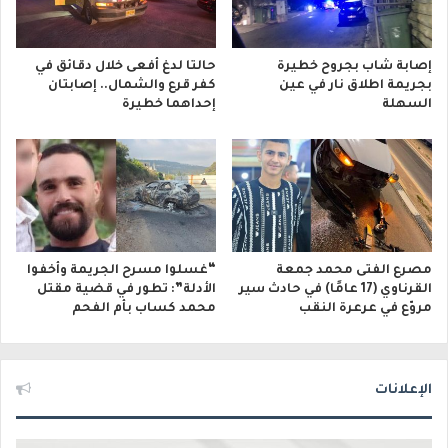
إصابة شاب بجروح خطيرة
حالتا لدغ أفعى خلال دقائق في
بجريمة اطلاق نار في عين
كفر قرع والشمال.. إصابتان
السهلة
إحداهما خطيرة
مصرع الفتى محمد جمعة
“غسلوا مسرح الجريمة وأخفوا
القرناوي (17 عامًا) في حادث سير
الأدلة”: تطور في قضية مقتل
مروّع في عرعرة النقب
محمد كساب بأم الفحم
الإعلانات