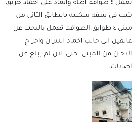
تعمل ٤ طواقم اطاء وانقاذ على اخماد حريق
شب في شقه سكنيه بالطابق الثاني من
مبنى ٤ طوابق.الطواقم تعمل بالبحث عن
عالقين الى جانب اخماد النيران واخراج
الدخان من المبنى .حتى الان لم يبلغ عن
اصابات.