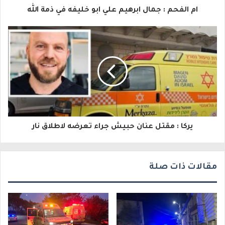
ا
ام الفحم : جمال ابرهيم علي ابو خليفه في ذمة الله
ل
إ
ل
ك
ت
ر
و
يركا : مقتل عنان حبيش جراء تعرضه لاطلاق نار
ن
ي
مقالات ذات صلة