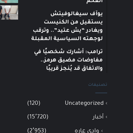
الفحم
يوآف سيغالوفيتش
يستقيل من الكنيست
ويغادر “يش عتيد”.. وترقب
لوجهته السياسية المقبلة
ترامب: أشارك شخصيًا في
مفاوضات مضيق هرمز..
والاتفاق قد يُنجز قريبًا
تصنيفات
(120)
Uncategorized
أخبار
(15٬720)
وادي عاره
(2٬953)