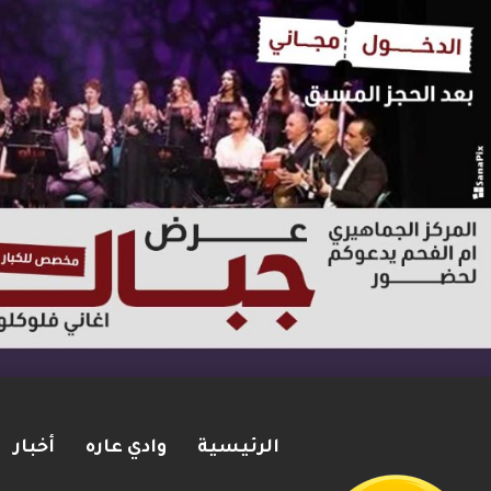
الرئيسية
وادي عاره
أخبار
يوآف سيغالوفيتش يستقيل من ا
2026-08-07
شريط الأخبار