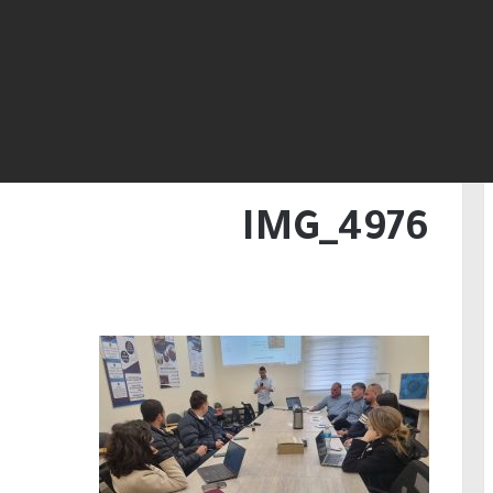
الرئيسية
/
بهدف تجنيد المعارضة للوقوف أمام
اللجنة القطرية تلتقي في بلدية ام الفحم مع مركّ
البرلماني
/
IMG_4976
IMG_4976