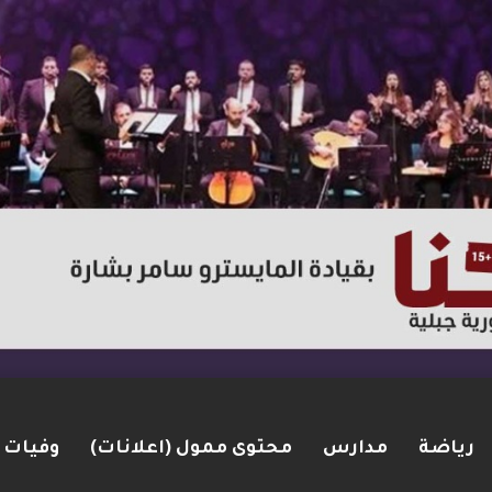
رياضة
مدارس
محتوى ممول (اعلانات)
وفيات
لكنيست ويغادر “يش عتيد”.. وترقب لوجهته السياسية