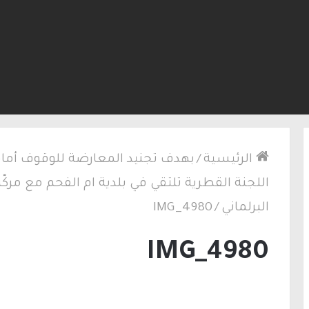
لكنيست ويغادر “يش عتيد”.. وترقب لوجهته السياسية
الرئيسية
/
بهدف تجنيد المعارضة للوقوف أمام
اللجنة القطرية تلتقي في بلدية ام الفحم مع مركّ
البرلماني
/
IMG_4980
IMG_4980