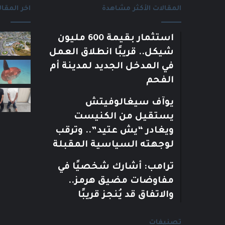
المقالات الأكثر مشاهدة
اخر المقال
استثمار بقيمة 600 مليون
شيكل.. قريبًا انطلاق العمل
في المدخل الجديد لمدينة أم
الفحم
يوآف سيغالوفيتش
يستقيل من الكنيست
ويغادر “يش عتيد”.. وترقب
لوجهته السياسية المقبلة
ترامب: أشارك شخصيًا في
مفاوضات مضيق هرمز..
والاتفاق قد يُنجز قريبًا
تصنيفات