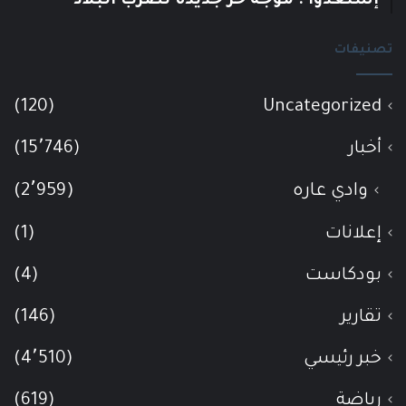
إستعدوا : موجة حر جديدة تضرب البلاد
تصنيفات
(120)
Uncategorized
أخبار
(15٬746)
وادي عاره
(2٬959)
إعلانات
(1)
بودكاست
(4)
تقارير
(146)
خبر رئيسي
(4٬510)
رياضة
(619)