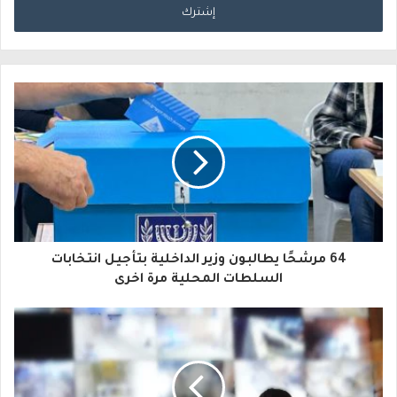
خ
ل
ب
ر
ي
د
ك
ا
64 مرشحًا يطالبون وزير الداخلية بتأجيل انتخابات
ل
السلطات المحلية مرة اخرى
إ
ل
ك