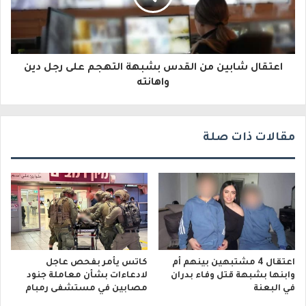
ت
ر
و
اعتقال شابين من القدس بشبهة التهجم على رجل دين
ن
واهانته
ي
مقالات ذات صلة
اعتقال 4 مشتبهين بينهم أم
كاتس يأمر بفحص عاجل
وابنها بشبهة قتل وفاء بدران
لادعاءات بشأن معاملة جنود
في البعنة
مصابين في مستشفى رمبام