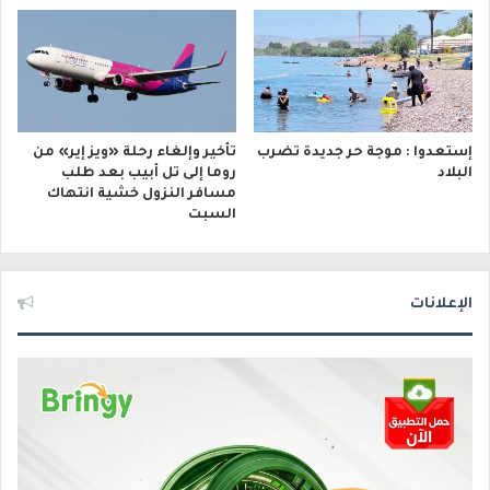
إستعدوا : موجة حر جديدة تضرب
تأخير وإلغاء رحلة «ويز إير» من
البلاد
روما إلى تل أبيب بعد طلب
مسافر النزول خشية انتهاك
السبت
الإعلانات