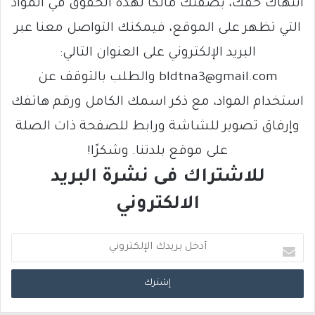
انتهاك حقك، بصفتك مالكًا لهذه الحقوق في المواد
التي تظهر على الموقع، فيمكنك التواصل معنا عبر
البريد الإلكتروني على العنوان التالي:
bldtna3@gmail.com والطلب بالتوقف عن
استخدام المواد، مع ذكر اسمك الكامل ورقم هاتفك
وإرفاق تصوير للشاشة ورابط للصفحة ذات الصلة
على موقع بلدتنا. وشكرًا!
للاشتراك فى نشرة البريد
الالكتروني
أ
د
خ