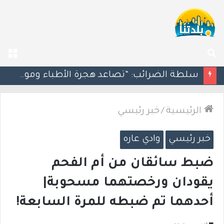
بحث
الق
عن
مسؤول إسرائيلي: الحكومة اللبنانية وافقت على وجود الجيش الإسرائيلي داخل أراضيها
الرئيسية
/
خبر رئيسي
خبر رئيسي
وادي عاره
ضبط سائقان من أم الفحم
يقودان ورخصتهما مسحوبة|
أحدهما تم ضبطه للمرة السابعة!