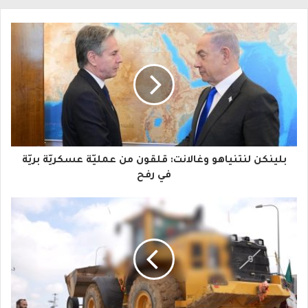
ل
ب
ر
ي
د
ك
ا
بلينكن لنتنياهو وغالانت: قلقون من عمليّة عسكريّة بريّة
ل
في رفح
إ
ل
ك
ت
ر