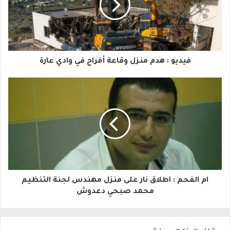
د
ك
ا
فيديو : هدم منزل وقاعة أفراح في وادي عارة
ل
إ
ل
ك
ت
ر
و
ام الفحم : اطلاق نار على منزل مهندس لجنة التنظيم
محمد صبحي دعدوش
ن
ي