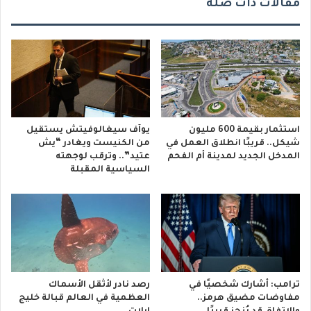
مقالات ذات صلة
استثمار بقيمة 600 مليون
يوآف سيغالوفيتش يستقيل
شيكل.. قريبًا انطلاق العمل في
من الكنيست ويغادر “يش
المدخل الجديد لمدينة أم الفحم
عتيد”.. وترقب لوجهته
السياسية المقبلة
ترامب: أشارك شخصيًا في
رصد نادر لأثقل الأسماك
مفاوضات مضيق هرمز..
العظمية في العالم قبالة خليج