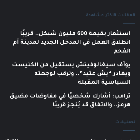
المقالات الأكثر مشاهدة
استثمار بقيمة 600 مليون شيكل.. قريبًا
انطلاق العمل في المدخل الجديد لمدينة أم
الفحم
يوآف سيغالوفيتش يستقيل من الكنيست
ويغادر “يش عتيد”.. وترقب لوجهته
السياسية المقبلة
ترامب: أشارك شخصيًا في مفاوضات مضيق
هرمز.. والاتفاق قد يُنجز قريبًا
تصنيفات