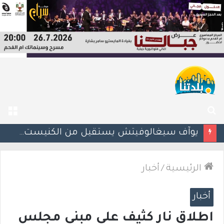
بحث
الق
عن
يوآف سيغالوفيتش يستقيل من الكنيست ويغادر “يش عتيد”.. وترقب لوجهته السياسية المقبلة
الرئيسية
/
أخبار
أخبار
اطلاق نار كثيف على مبنى مجلس