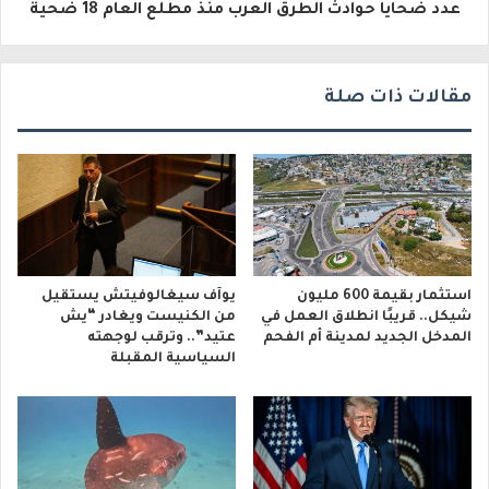
عدد ضحايا حوادث الطرق العرب منذ مطلع العام 18 ضحية
ن
ي
مقالات ذات صلة
استثمار بقيمة 600 مليون
يوآف سيغالوفيتش يستقيل
شيكل.. قريبًا انطلاق العمل في
من الكنيست ويغادر “يش
المدخل الجديد لمدينة أم الفحم
عتيد”.. وترقب لوجهته
السياسية المقبلة