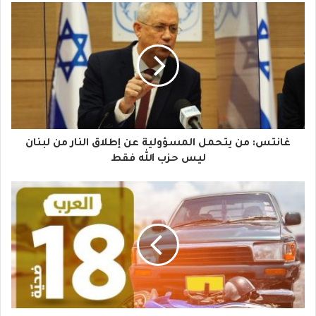
ب
ر
ي
د
ك
ا
غانتس: من يتحمل المسؤولية عن إطلاق النار من لبنان
ل
ليس حزب الله فقط
إ
ل
ك
ت
ر
و