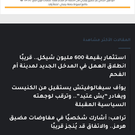
المقالات الأكثر مشاهدة
استثمار بقيمة 600 مليون شيكل.. قريبًا
انطلاق العمل في المدخل الجديد لمدينة أم
الفحم
يوآف سيغالوفيتش يستقيل من الكنيست
ويغادر “يش عتيد”.. وترقب لوجهته
السياسية المقبلة
ترامب: أشارك شخصيًا في مفاوضات مضيق
هرمز.. والاتفاق قد يُنجز قريبًا