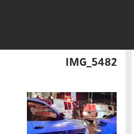
لكنيست ويغادر “يش عتيد”.. وترقب لوجهته السياسية
الرئيسية
/
اصابة شاب من ام الفحم بجريمة اط
IMG_5482