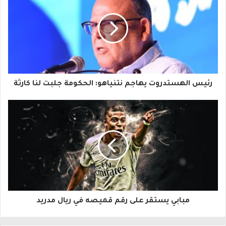
ر
ي
د
ك
ا
رئيس الهستدروت يهاجم نتنياهو: الحكومة جلبت لنا كارثة
ل
إ
ل
ك
ت
ر
و
مبابي يستقر على رقم قميصه في ريال مدريد
ن