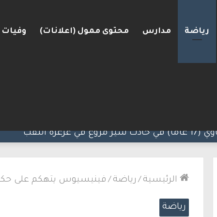
رياضة
مدارس
محتوى ممول (اعلانات)
وفيات
رعرة النقب
الرئيسية
/
رياضة
/
فينيسيوس يتهكم على حكم م
رياضة