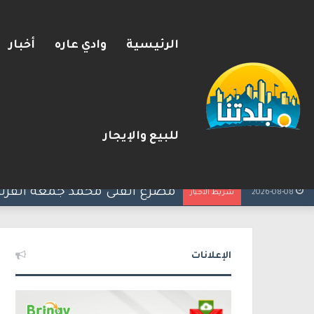
الرئيسية
وادي عاره
أخبار
للبيع والإيجار
مصرع الفتى محمد جمعة القرناوي (17 عامًا) في حادث سير مروّع في ع
2026-08-08
شريط الأخبار
الإعلانات