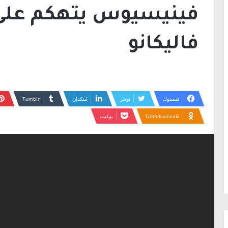
فينيسيوس يتهكم على 
فاليكانو
فيسبوك
تويتر
لينكدإن
Odnoklassniki
بوكيت