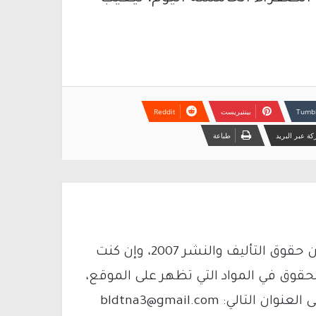
بينتيريست
ة عبر البريد
طباعة
يتم الاستخدام المواد وفقًا للمادة 27 أ من قانون حقوق التأليف والنشر 2007، وإن كنت
لحقوق في المواد التي تظهر على الموقع،
فيمكنك التواصل معنا عبر البريد الإلكتروني على العنوان التالي: bldtna3@gmail.com