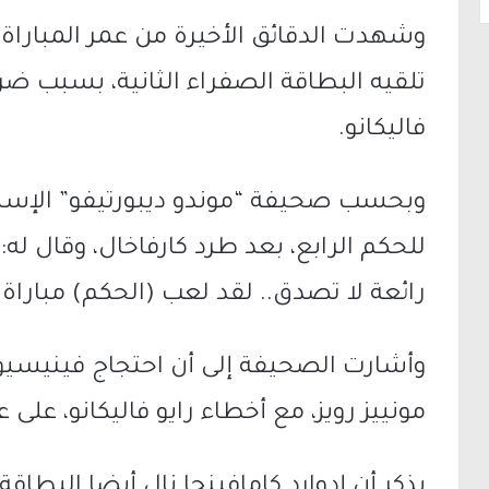
وشهدت الدقائق الأخيرة من عمر المباراة، 
تلقيه البطاقة الصفراء الثانية، بسبب ضرب
فاليكانو.
وبحسب صحيفة “موندو ديبورتيفو” الإس
للحكم الرابع، بعد طرد كارفاخال، وقال له: 
رائعة لا تصدق.. لقد لعب (الحكم) مباراة 
وأشارت الصحيفة إلى أن احتجاج فينيس
مونييز رويز، مع أخطاء رايو فاليكانو، على
يذكر أن إدوارد كامافينجا نال أيضا البطاق