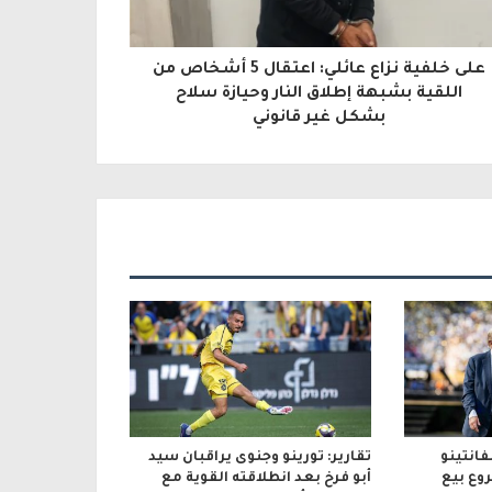
على خلفية نزاع عائلي: اعتقال 5 أشخاص من
اللقية بشبهة إطلاق النار وحيازة سلاح
بشكل غير قانوني
انتينو
تقارير: تورينو وجنوى يراقبان سيد
وع بيع
أبو فرخ بعد انطلاقته القوية مع