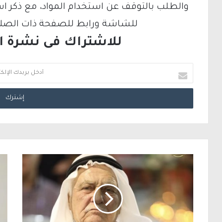
والطلب بالتوقف عن استخدام المواد، مع ذكر ا
للشاشة ورابط للصفحة ذات الصلة ع
للاشتراك فى نشرة الب
أ
د
خ
ل
ب
ر
ي
د
ك