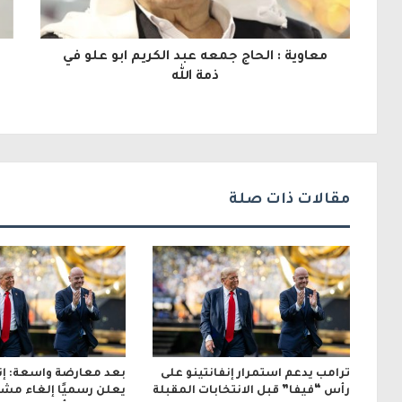
ا
ل
معاوية : الحاج جمعه عبد الكريم ابو علو في
إ
ذمة الله
ل
ك
ت
ر
مقالات ذات صلة
و
ن
ي
ترامب يدعم استمرار إنفانتينو على
بعد معارضة واسعة: إنف
رأس “فيفا” قبل الانتخابات المقبلة
يعلن رسميًا إلغاء مشر