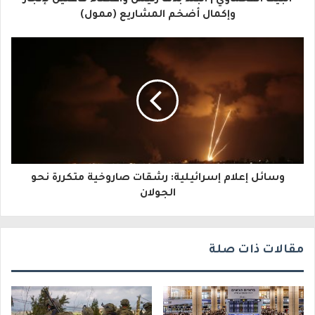
ل
وإكمال أضخم المشاريع (ممول)
إ
ل
ك
ت
ر
و
وسائل إعلام إسرائيلية: رشقات صاروخية متكررة نحو
ن
الجولان
ي
مقالات ذات صلة