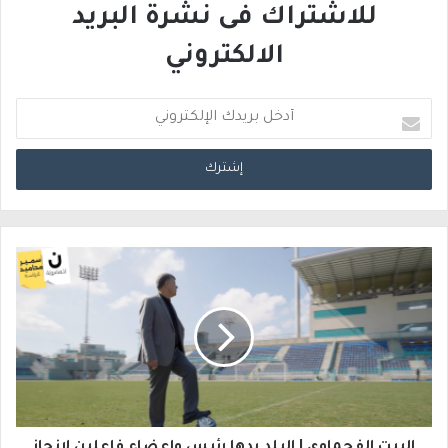
للاشتراك فى نشرة البريد
الالكتروني
أ
د
خ
ل
ب
ر
ي
د
ك
ا
البيت الفحماوي | البلد بدها رئيس واعضاء فاعلين لإنجاز