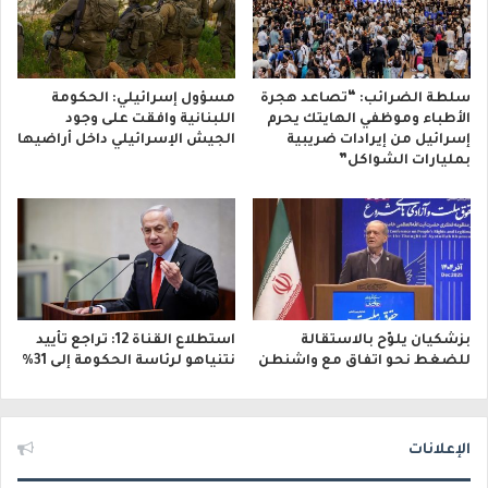
سلطة الضرائب: “تصاعد هجرة
مسؤول إسرائيلي: الحكومة
الأطباء وموظفي الهايتك يحرم
اللبنانية وافقت على وجود
إسرائيل من إيرادات ضريبية
الجيش الإسرائيلي داخل أراضيها
بمليارات الشواكل”
بزشكيان يلوّح بالاستقالة
استطلاع القناة 12: تراجع تأييد
للضغط نحو اتفاق مع واشنطن
نتنياهو لرئاسة الحكومة إلى 31%
الإعلانات