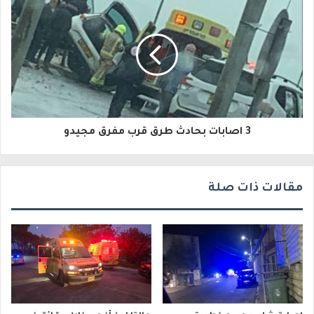
ل
ك
ت
ر
و
3 اصابات بحادث طرق قرب مفرق مجيدو
ن
ي
مقالات ذات صلة