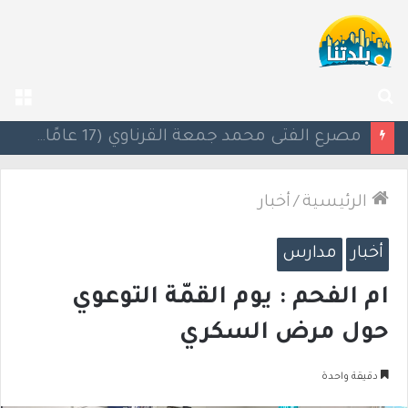
بحث
الق
عن
مصرع الفتى محمد جمعة القرناوي (17 عامًا) في حادث سير مروّع في عرعرة النقب
الرئيسية
/
أخبار
أخبار
مدارس
ام الفحم : يوم القمّة التوعوي
حول مرض السكري
دقيقة واحدة