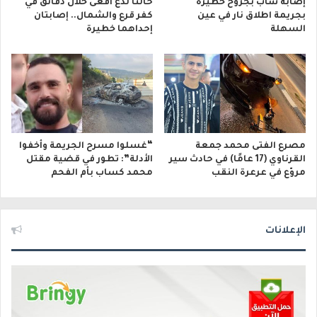
إصابة شاب بجروح خطيرة
حالتا لدغ أفعى خلال دقائق في
بجريمة اطلاق نار في عين
كفر قرع والشمال.. إصابتان
السهلة
إحداهما خطيرة
مصرع الفتى محمد جمعة
“غسلوا مسرح الجريمة وأخفوا
القرناوي (17 عامًا) في حادث سير
الأدلة”: تطور في قضية مقتل
مروّع في عرعرة النقب
محمد كساب بأم الفحم
الإعلانات