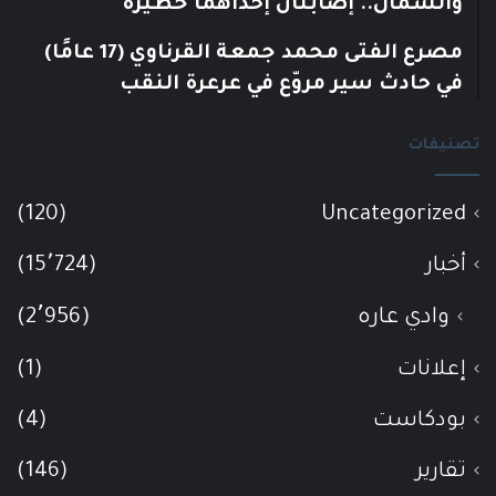
والشمال.. إصابتان إحداهما خطيرة
مصرع الفتى محمد جمعة القرناوي (17 عامًا)
في حادث سير مروّع في عرعرة النقب
تصنيفات
(120)
Uncategorized
أخبار
(15٬724)
وادي عاره
(2٬956)
إعلانات
(1)
بودكاست
(4)
تقارير
(146)