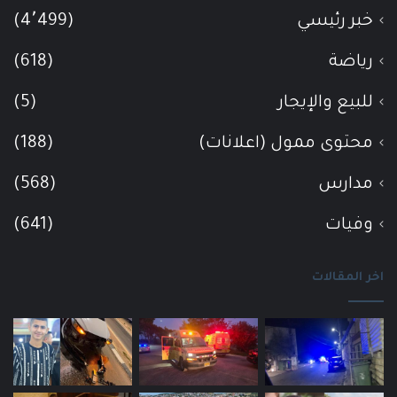
خبر رئيسي
(4٬499)
رياضة
(618)
للبيع والإيجار
(5)
محتوى ممول (اعلانات)
(188)
مدارس
(568)
وفيات
(641)
اخر المقالات