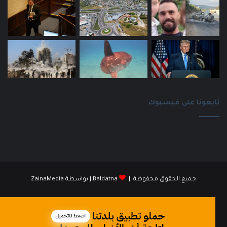
تابعونا على فيسبوك
جميع الحقوق محفوظة |
Baldatna
| بواسطة
ZainaMedia
فيسبوك
انستقرام