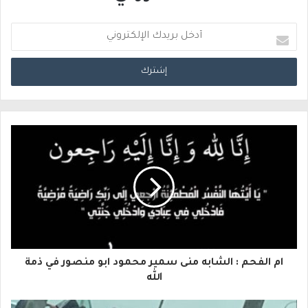
أ
د
خ
ل
ب
ر
ي
د
ك
ا
ام الفحم : الشابه منى سمير محمود ابو منصور في ذمة
ل
الله
إ