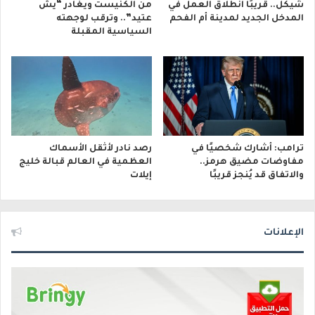
شيكل.. قريبًا انطلاق العمل في
من الكنيست ويغادر “يش
المدخل الجديد لمدينة أم الفحم
عتيد”.. وترقب لوجهته
السياسية المقبلة
ترامب: أشارك شخصيًا في
رصد نادر لأثقل الأسماك
مفاوضات مضيق هرمز..
العظمية في العالم قبالة خليج
والاتفاق قد يُنجز قريبًا
إيلات
الإعلانات