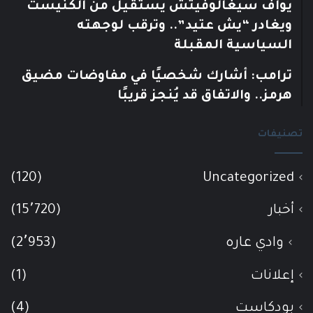
يوآف سيغالوفيتش يستقيل من الكنيست
ويغادر “يش عتيد”.. وترقب لوجهته
السياسية المقبلة
ترامب: أشارك شخصيًا في مفاوضات مضيق
هرمز.. والاتفاق قد يُنجز قريبًا
تصنيفات
(120)
Uncategorized
أخبار
(15٬720)
وادي عاره
(2٬953)
إعلانات
(1)
بودكاست
(4)