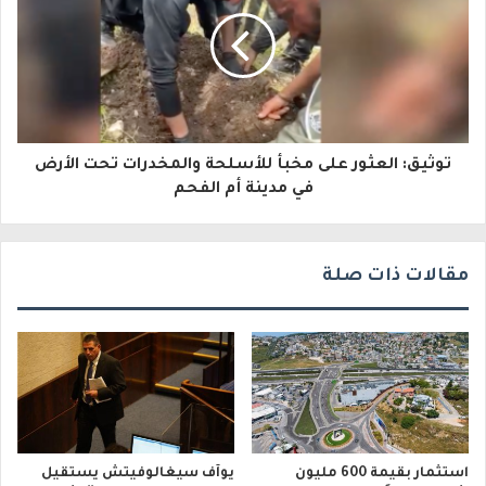
ك
ت
ر
و
توثيق: العثور على مخبأ للأسلحة والمخدرات تحت الأرض
ن
في مدينة أم الفحم
ي
مقالات ذات صلة
استثمار بقيمة 600 مليون
يوآف سيغالوفيتش يستقيل