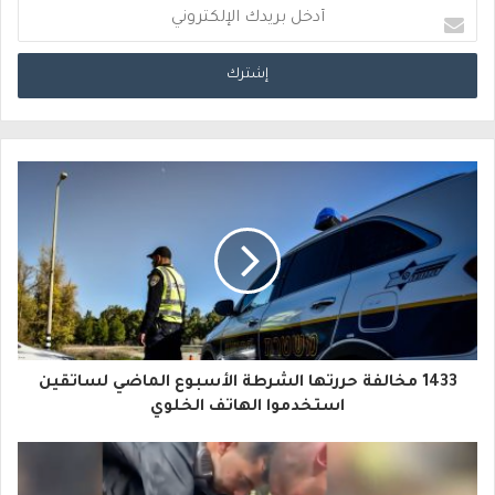
أ
د
خ
ل
ب
ر
ي
د
ك
ا
1433 مخالفة حررتها الشرطة الأسبوع الماضي لساتقين
ل
استخدموا الهاتف الخلوي
إ
ل