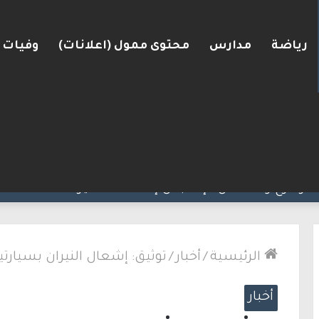
رياضة
مدارس
محتوى ممول (اعلانات)
وفيات
رعرة النقب
الرئيسية
/
أخبار
/
توثيق: إشعال النيران بسيار
أخبار