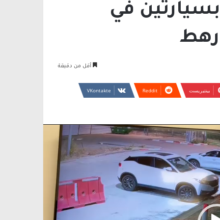
بسيارتين في
رهط
أقل من دقيقة
بينتيريست