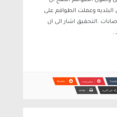
لدى وصول الطواقم اتضح ان
البلديه وعملت الطواقم على
صابات .التحقيق اشار الى ان
.
بينتيريست
ة عبر البريد
طباعة