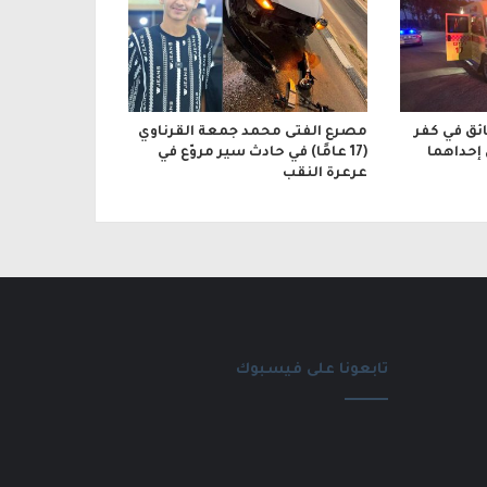
ائق في كفر
مصرع الفتى محمد جمعة القرناوي
 إحداهما
(17 عامًا) في حادث سير مروّع في
عرعرة النقب
تابعونا على فيسبوك