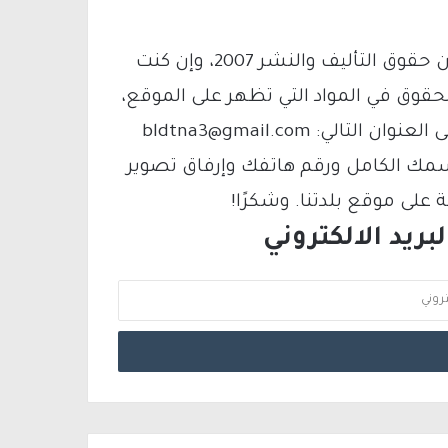
يتم الاستخدام المواد وفقًا للمادة 27 أ من قانون حقوق التأليف والنشر 2007، وإن كنت
لحقوق في المواد التي تظهر على الموقع،
فيمكنك التواصل معنا عبر البريد الإلكتروني على العنوان التالي: bldtna3@gmail.com
سمك الكامل ورقم هاتفك وإرفاق تصوير
لى موقع بلدتنا. وشكرًا!
ريد الالكتروني