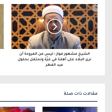
ر
ي
د
ك
ا
ل
الشيخ مشهور فواز : ليس من المروءة أن
إ
نرى البلاء على أهلنا في غزّة ونحتفل بحلول
عيد الفطر
ل
ك
ت
ر
مقالات ذات صلة
و
ن