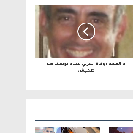
ام الفحم : وفاة المربي بسام يوسف طه
طميش