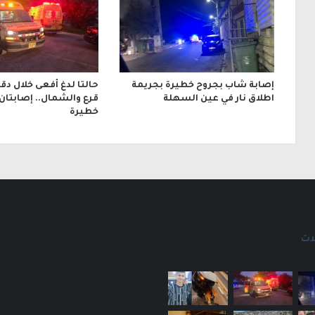
ي
إصابة شاب بجروح خطيرة بجريمة
حالتا لدغ أفعى خلال دق
اطلاق نار في عين السهلة
قرع والشمال.. إصابتان
خطيرة
ات