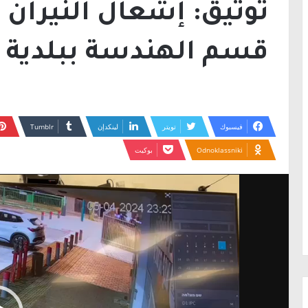
توثيق: إشعال النيران 
قسم الهندسة ببلدية 
فيسبوك
تويتر
لينكدإن
Odnoklassniki
بوكيت
مشغل
الفيديو