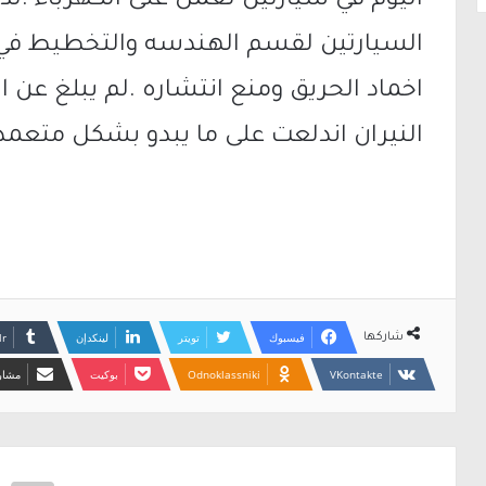
اليوم في سيارتين تعمل على الكهرباء .
السيارتين لقسم الهندسه والتخطيط في 
اخماد الحريق ومنع انتشاره .لم يبلغ عن ا
النيران اندلعت على ما يبدو بشكل متعمد 
فيسبوك
تويتر
لينكدإن
شاركها
Odnoklassniki
بوكيت
مشارك