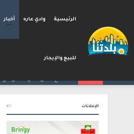
الرئيسية
وادي عاره
أخبار
للبيع والإيجار
مصرع الفتى محمد جمعة القرناوي (17 عامًا) في حادث سير مروّع في ع
2026-08-08
شريط الأخبار
الإعلانات