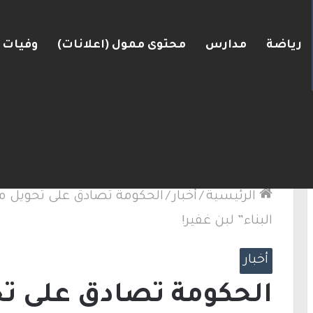
رياضة
مدارس
محتوى ممول (اعلانات)
وفيات
لكنيست ويغادر “يش عتيد”.. وترقب لوجهته السياسية
الرئيسية
/
أخبار
/
الحكومة تصادق على تحويل مس
البناء” لبن غفير!
أخبار
الحكومة تصادق على ت