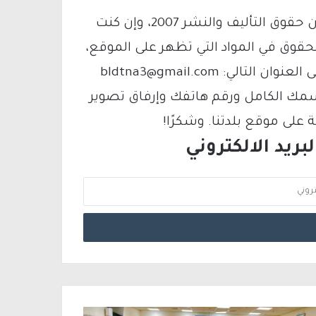
يتم الاستخدام المواد وفقًا للمادة 27 أ من قانون حقوق التأليف والنشر 2007، وإن كنت
لحقوق في المواد التي تظهر على الموقع،
فيمكنك التواصل معنا عبر البريد الإلكتروني على العنوان التالي: bldtna3@gmail.com
سمك الكامل ورقم هاتفك وإرفاق تصوير
لى موقع بلدتنا. وشكرًا!
ريد الالكتروني