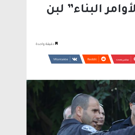
وامر البناء” لبن
دقيقة واحدة
بينتيريست