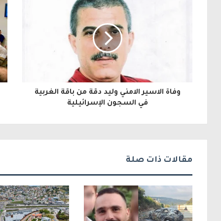
ي
د
ك
ا
ل
وفاة الاسير الامني وليد دقة من باقة الغربية
إ
في السجون الإسرائيلية
ل
ك
ت
مقالات ذات صلة
ر
و
ن