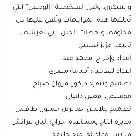
والسكون، وتبرز الشخصية “الوحش” التي
تُخلقها هذه المواجهات وتُلقي عليها كل
مخاوفها ولحظات الجبن التي تعيشها.
تأليف: عزيز نيسين
اعداد وإخراج: محمد عيد
اعداد للعامية: أسامة مصري
تصميم وتنفيذ ديكور: مروان صباح
موسيقى: معين دانيال
تصميم ملابس: صابرين حسون طافش
مديرة انتاج ومساعدة اخراج: اليان فرانش
ملابس وماكياج: مرح خليفة