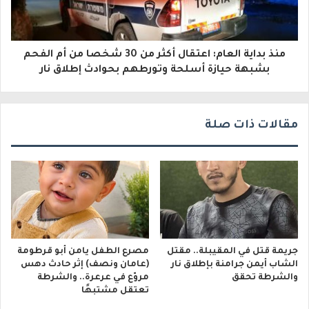
ر
و
منذ بداية العام: اعتقال أكثر من 30 شخصا من أم الفحم
ن
بشبهة حيازة أسلحة وتورطهم بحوادث إطلاق نار
ي
مقالات ذات صلة
جريمة قتل في المقيبلة.. مقتل
مصرع الطفل يامن أبو قرطومة
الشاب أيمن جرامنة بإطلاق نار
(عامان ونصف) إثر حادث دهس
والشرطة تحقق
مروّع في عرعرة.. والشرطة
تعتقل مشتبهًا