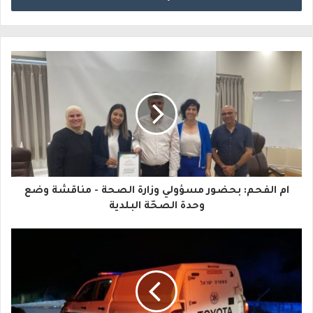
خ
ل
ب
ر
ي
د
ك
ا
ام الفحم: بحضور مسؤولي وزارة الصحة - مناقشة وضع
ل
وحدة الصحّة البلدية
إ
ل
ك
ت