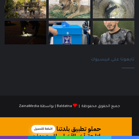
تابعونا على فيسبوك
جميع الحقوق محفوظة |
Baldatna
| بواسطة
ZainaMedia
فيسبوك
انستقرام