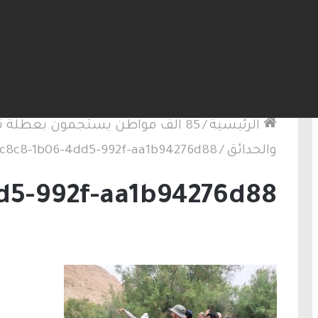
لكنيست ويغادر “يش عتيد”.. وترقب لوجهته السياسية
الرئيسية
/
85 الف مواطن يستجمون بعطلة نه
والحدائق
/
c8c8-1b06-4dd5-992f-aa1b94276d88
d5-992f-aa1b94276d88