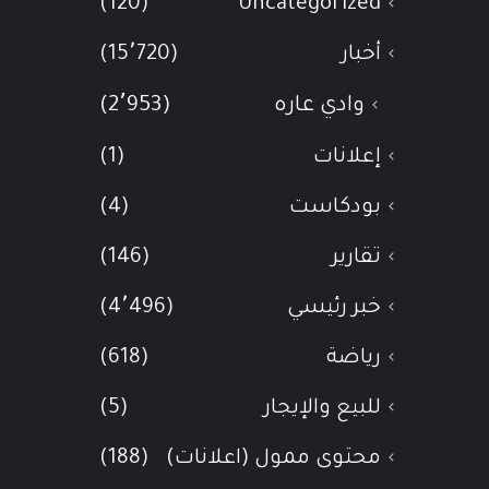
(120)
Uncategorized
أخبار
(15٬720)
وادي عاره
(2٬953)
إعلانات
(1)
بودكاست
(4)
تقارير
(146)
خبر رئيسي
(4٬496)
رياضة
(618)
للبيع والإيجار
(5)
محتوى ممول (اعلانات)
(188)