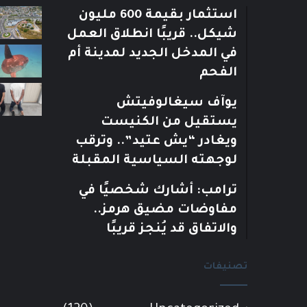
استثمار بقيمة 600 مليون
شيكل.. قريبًا انطلاق العمل
في المدخل الجديد لمدينة أم
الفحم
يوآف سيغالوفيتش
يستقيل من الكنيست
ويغادر “يش عتيد”.. وترقب
لوجهته السياسية المقبلة
ترامب: أشارك شخصيًا في
مفاوضات مضيق هرمز..
والاتفاق قد يُنجز قريبًا
تصنيفات