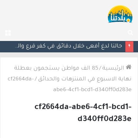
بحث
الق
عن
حالتا لدغ أفعى خلال دقائق في كفر قرع والشمال.. إصابتان إحداهما خطيرة
الرئيسية
/
85 الف مواطن يستجمون بعطلة
نهاية الاسبوع في المنتزهات والحدائق
/
cf2664da-
abe6-4cf1-bcd1-d340ff0d283e
cf2664da-abe6-4cf1-bcd1-
d340ff0d283e