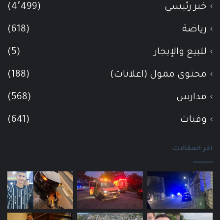
خبر رئيسي
(4٬499)
رياضة
(618)
للبيع والإيجار
(5)
محتوى ممول (اعلانات)
(188)
مدارس
(568)
وفيات
(641)
اخر المقالات