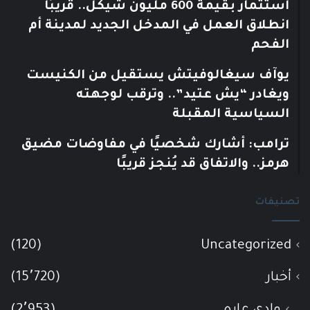
استثمار بقيمة 600 مليون شيكل.. قريبًا
انطلاق العمل في المدخل الجديد لمدينة أم
الفحم
يوآف سيغالوفيتش يستقيل من الكنيست
ويغادر “يش عتيد”.. وترقب لوجهته
السياسية المقبلة
ترامب: أشارك شخصيًا في مفاوضات مضيق
هرمز.. والاتفاق قد يُنجز قريبًا
تصنيفات
(120)
Uncategorized
أخبار
(15٬720)