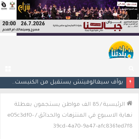
بحث
الق
عن
يوآف سيغالوفيتش يستقيل من الكنيست ويغادر “يش عتيد”.. وترقب لوجهته السياسية المقبلة
الرئيسية
/
85 الف مواطن يستجمون بعطلة
نهاية الاسبوع في المنتزهات والحدائق
/
e05c3df0-
39cd-4a70-9a47-afc8361ed7f8