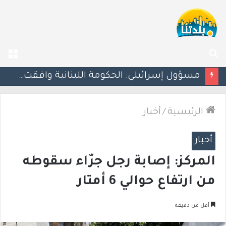
بحث
الق
عن
بزشكيان يلوّح بالاستقالة للضغط نحو اتفاق مع واشنطن
الرئيسية
/
أخبار
أخبار
المركز: إصابة رجل جرّاء سقوطه
من ارتفاع حوالي 6 أمتار
أقل من دقيقة