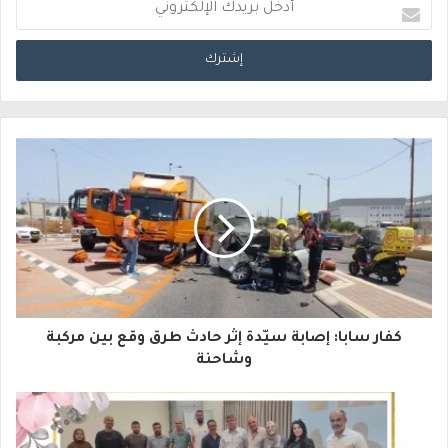
أ
د
خ
ل
ب
ر
ي
د
ك
ا
كفار سابا: إصابة سيّدة إثر حادث طرق وقع بين مركبة
ل
وشاحنة
إ
ل