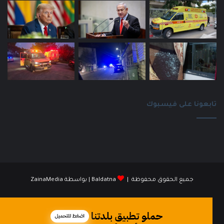
تابعونا على فيسبوك
جميع الحقوق محفوظة |
Baldatna
| بواسطة
ZainaMedia
فيسبوك
انستقرام