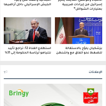
الأطباء وموظفي الهايتك يحرم
اللبنانية وافقت على وجود
إسرائيل من إيرادات ضريبية
الجيش الإسرائيلي داخل أراضيها
بمليارات الشواكل”
بزشكيان يلوّح بالاستقالة
استطلاع القناة 12: تراجع تأييد
للضغط نحو اتفاق مع واشنطن
نتنياهو لرئاسة الحكومة إلى 31%
الإعلانات