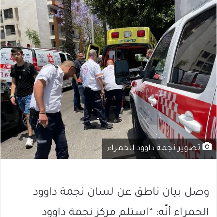
تصوير نجمة داوود الحمراء
وصل بيان ناطق عن لسان نجمة داوود
الحمراء أنّه: “استلم مركز نجمة داوود