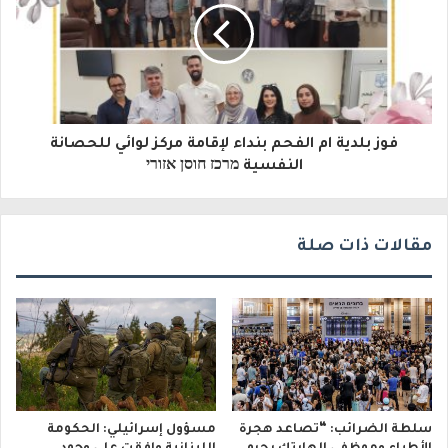
ك
ت
ر
و
فوز بلدية ام الفحم بنداء لإقامة مركز لوائي للحصانة
ن
النفسية מרכז חוסן אזורי
ي
مقالات ذات صلة
سلطة الضرائب: “تصاعد هجرة
مسؤول إسرائيلي: الحكومة