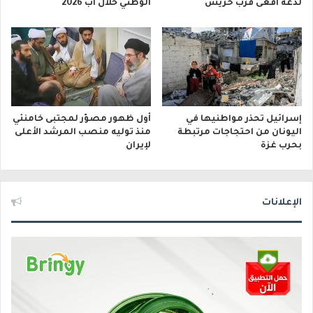
لدغة أفعى قرب حريش
الوطني خلال آب 2026
إسرائيل تحذر مواطنيها في
أول ظهور مصوّر لمجتبى خامنئي
اليونان من احتجاجات مرتبطة
منذ توليه منصب المرشد الأعلى
بحرب غزة
لإيران
الإعلانات