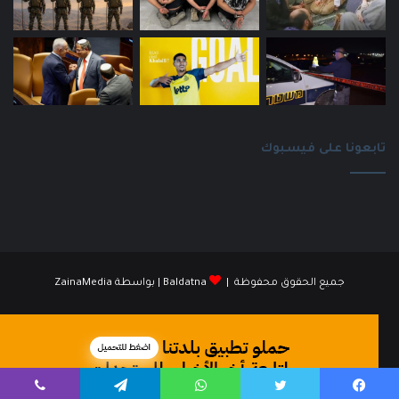
تابعونا على فيسبوك
جميع الحقوق محفوظة |
Baldatna
| بواسطة
ZainaMedia
فيسبوك
انستقرام