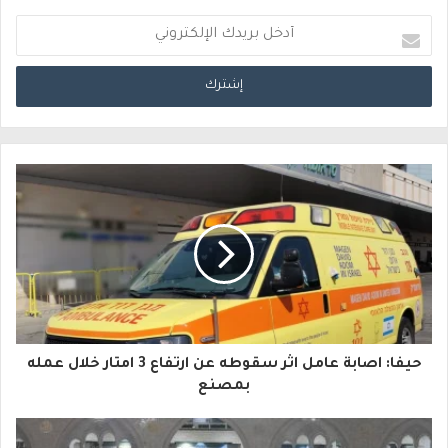
أ
د
خ
ل
ب
ر
ي
د
ك
ا
حيفا: اصابة عامل اثر سقوطه عن ارتفاع 3 امتار خلال عمله
ل
بمصنع
إ