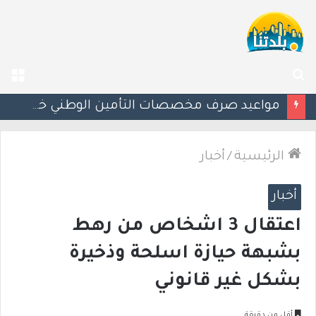
بحث
الق
عن
إسرائيل تحذر مواطنيها في اليونان من احتجاجات مرتبطة بحرب غزة
الرئيسية
/
أخبار
أخبار
اعتقال 3 اشخاص من رهط
بشبهة حيازة اسلحة وذخيرة
بشكل غير قانوني
أقل من دقيقة