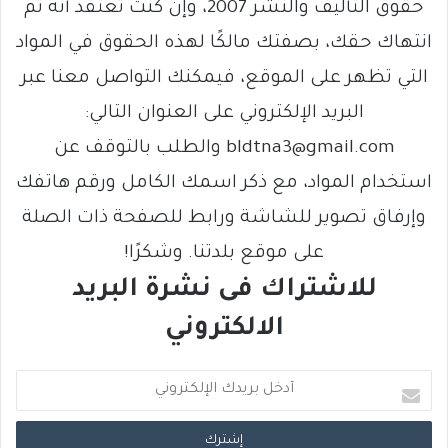
حقوق التأليف والنشر 2007، وإن كنت تعتقد أنه تم
انتهاك حقك، بصفتك مالكًا لهذه الحقوق في المواد
التي تظهر على الموقع، فيمكنك التواصل معنا عبر
البريد الإلكتروني على العنوان التالي:
bldtna3@gmail.com والطلب بالتوقف عن
استخدام المواد، مع ذكر اسمك الكامل ورقم هاتفك
وإرفاق تصوير للشاشة ورابط للصفحة ذات الصلة
على موقع بلدتنا. وشكرًا!
للاشتراك فى نشرة البريد
الالكتروني
أ
د