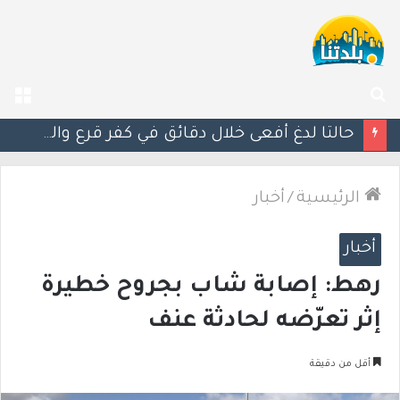
بحث
الق
عن
مصرع الفتى محمد جمعة القرناوي (17 عامًا) في حادث سير مروّع في عرعرة النقب
الرئيسية
/
أخبار
أخبار
رهط: إصابة شاب بجروح خطيرة
إثر تعرّضه لحادثة عنف
أقل من دقيقة