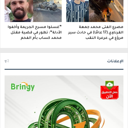
مصرع الفتى محمد جمعة
“غسلوا مسرح الجريمة وأخفوا
القرناوي (17 عامًا) في حادث سير
الأدلة”: تطور في قضية مقتل
مروّع في عرعرة النقب
محمد كساب بأم الفحم
الإعلانات