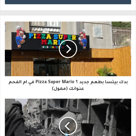
خ
ل
ب
ر
ي
د
ك
ا
بدك بيتسا بطعم جديد ؟ Pizza Super Mario في ام الفحم
ل
عنوانك (ممول)
إ
ل
ك
ت