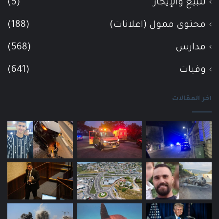
للبيع والإيجار
(5)
محتوى ممول (اعلانات)
(188)
مدارس
(568)
وفيات
(641)
اخر المقالات