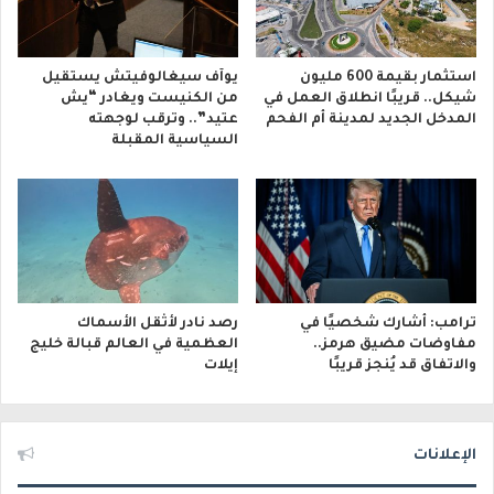
استثمار بقيمة 600 مليون
يوآف سيغالوفيتش يستقيل
شيكل.. قريبًا انطلاق العمل في
من الكنيست ويغادر “يش
المدخل الجديد لمدينة أم الفحم
عتيد”.. وترقب لوجهته
السياسية المقبلة
ترامب: أشارك شخصيًا في
رصد نادر لأثقل الأسماك
مفاوضات مضيق هرمز..
العظمية في العالم قبالة خليج
والاتفاق قد يُنجز قريبًا
إيلات
الإعلانات