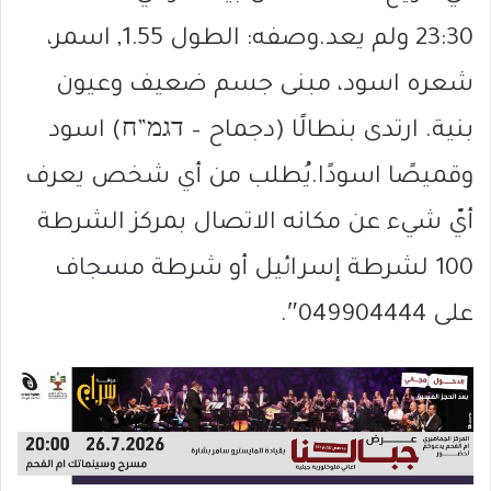
23:30 ولم يعد.وصفه: الطول 1.55, اسمر،
شعره اسود، مبنى جسم ضعيف وعيون
بنية. ارتدى بنطالًا (دجماح – דגמ”ח) اسود
وقميصًا اسودًا.يُطلب من أي شخص يعرف
أيّ شيء عن مكانه الاتصال بمركز الشرطة
100 لشرطة إسرائيل أو شرطة مسجاف
على 049904444″.