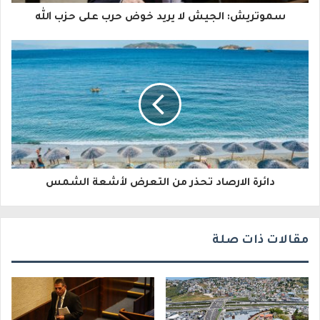
ا
سموتريش: الجيش لا يريد خوض حرب على حزب الله
ل
إ
ل
ك
ت
ر
و
دائرة الارصاد تحذر من التعرض لأشعة الشمس
ن
ي
مقالات ذات صلة