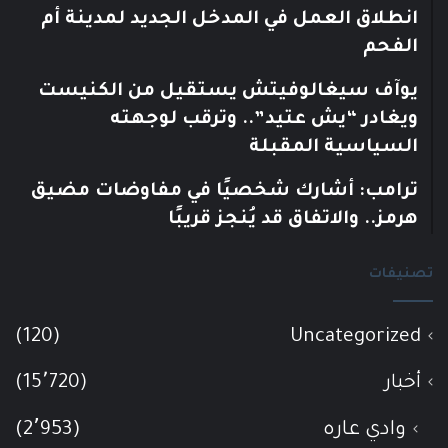
انطلاق العمل في المدخل الجديد لمدينة أم
الفحم
يوآف سيغالوفيتش يستقيل من الكنيست
ويغادر “يش عتيد”.. وترقب لوجهته
السياسية المقبلة
ترامب: أشارك شخصيًا في مفاوضات مضيق
هرمز.. والاتفاق قد يُنجز قريبًا
تصنيفات
(120)
Uncategorized
أخبار
(15٬720)
وادي عاره
(2٬953)