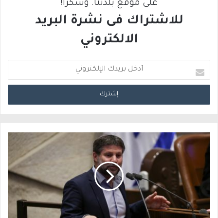
على موقع بلدتنا. وشكرًا!
للاشتراك فى نشرة البريد
الالكتروني
أ
د
خ
ل
ب
ر
ي
د
ك