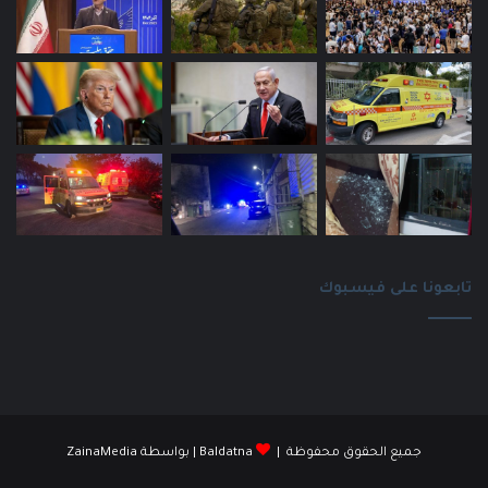
تابعونا على فيسبوك
جميع الحقوق محفوظة |
Baldatna
| بواسطة
ZainaMedia