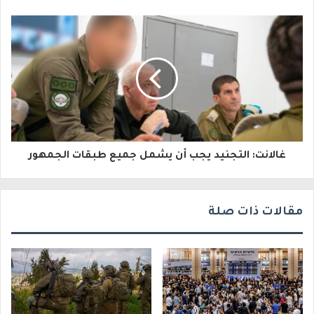
إ
ل
ك
ت
ر
و
غالانت: التجنيد يجب أن يشمل جميع طبقات الجمهور
ن
ي
مقالات ذات صلة