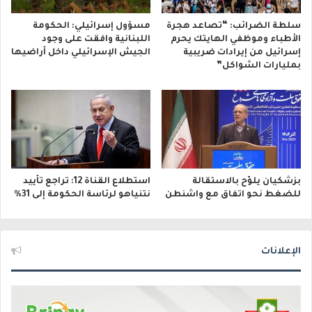
سلطة الضرائب: “تصاعد هجرة
مسؤول إسرائيلي: الحكومة
الأطباء وموظفي الهايتك يحرم
اللبنانية وافقت على وجود
إسرائيل من إيرادات ضريبية
الجيش الإسرائيلي داخل أراضيها
بمليارات الشواكل”
بزشكيان يلوّح بالاستقالة
استطلاع القناة 12: تراجع تأييد
للضغط نحو اتفاق مع واشنطن
نتنياهو لرئاسة الحكومة إلى 31%
الإعلانات