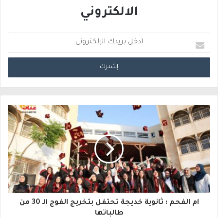
الالكتروني
أ
د
خ
ل
ب
ر
ي
د
ك
ا
ام الفحم : ثانوية خديجة تحتفل بتخريج الفوج الـ 30 من
ل
طالباتها