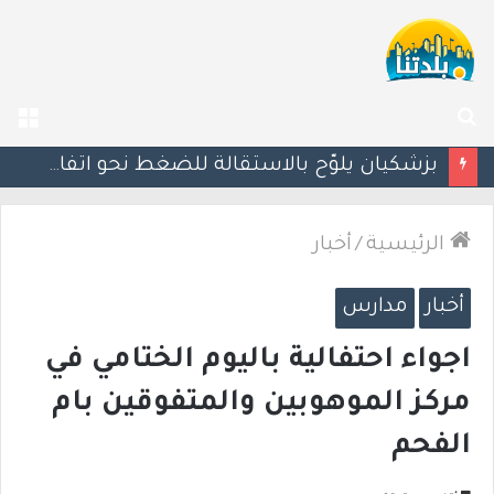
بحث
الق
عن
إصابة رجل(72 عامًا) إثر اصطدام مركبة بجدار في أم الفحم
الرئيسية
/
أخبار
أخبار
مدارس
اجواء احتفالية باليوم الختامي في
مركز الموهوبين والمتفوقين بام
الفحم