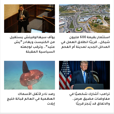
استثمار بقيمة 600 مليون
يوآف سيغالوفيتش يستقيل
شيكل.. قريبًا انطلاق العمل في
من الكنيست ويغادر “يش
المدخل الجديد لمدينة أم الفحم
عتيد”.. وترقب لوجهته
السياسية المقبلة
ترامب: أشارك شخصيًا في
رصد نادر لأثقل الأسماك
مفاوضات مضيق هرمز..
العظمية في العالم قبالة خليج
والاتفاق قد يُنجز قريبًا
إيلات