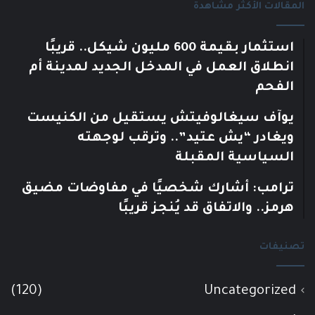
المقالات الأكثر مشاهدة
استثمار بقيمة 600 مليون شيكل.. قريبًا
انطلاق العمل في المدخل الجديد لمدينة أم
الفحم
يوآف سيغالوفيتش يستقيل من الكنيست
ويغادر “يش عتيد”.. وترقب لوجهته
السياسية المقبلة
ترامب: أشارك شخصيًا في مفاوضات مضيق
هرمز.. والاتفاق قد يُنجز قريبًا
تصنيفات
(120)
Uncategorized