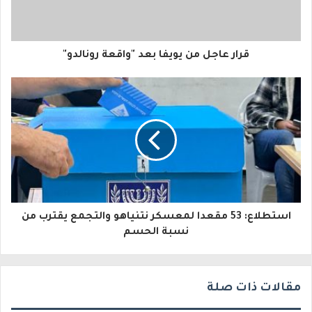
ك
ا
قرار عاجل من يويفا بعد "واقعة رونالدو"
ل
إ
ل
ك
ت
ر
و
استطلاع: 53 مقعدا لمعسكر نتنياهو والتجمع يقترب من
نسبة الحسم
ن
ي
مقالات ذات صلة