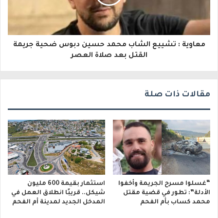
ر
و
معاوية : تشييع الشاب محمد حسين دبوس ضحية جريمة
ن
القتل بعد صلاة العصر
ي
مقالات ذات صلة
“غسلوا مسرح الجريمة وأخفوا
استثمار بقيمة 600 مليون
الأدلة”: تطور في قضية مقتل
شيكل.. قريبًا انطلاق العمل في
محمد كساب بأم الفحم
المدخل الجديد لمدينة أم الفحم