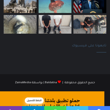
تابعونا على فيسبوك
جميع الحقوق محفوظة |
Baldatna
| بواسطة
ZainaMedia
فيسبوك
انستقرام