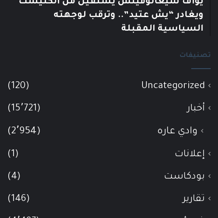
يوآف سيغالوفيتش يستقيل من الكنيست
ويغادر “يش عتيد”.. وترقب لوجهته
السياسية المقبلة
تصنيفات
(120)
Uncategorized
أخبار
(15٬721)
وادي عاره
(2٬954)
إعلانات
(1)
بودكاست
(4)
تقارير
(146)