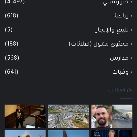
خبر رئيسي
(4٬497)
رياضة
(618)
للبيع والإيجار
(5)
محتوى ممول (اعلانات)
(188)
مدارس
(568)
وفيات
(641)
اخر المقالات