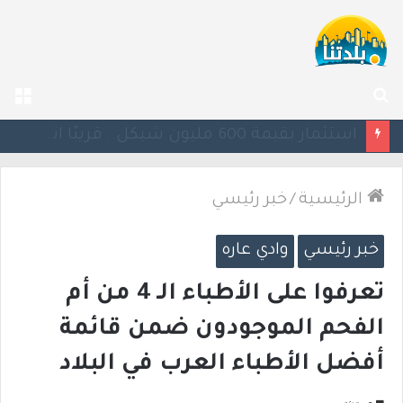
بحث
الق
عن
يوآف سيغالوفيتش يستقيل من الكنيست ويغادر “يش عتيد”.. وترقب لوجهته السياسية المقبلة
الرئيسية
/
خبر رئيسي
خبر رئيسي
وادي عاره
تعرفوا على الأطباء الـ 4 من أم
الفحم الموجودون ضمن قائمة
أفضل الأطباء العرب في البلاد