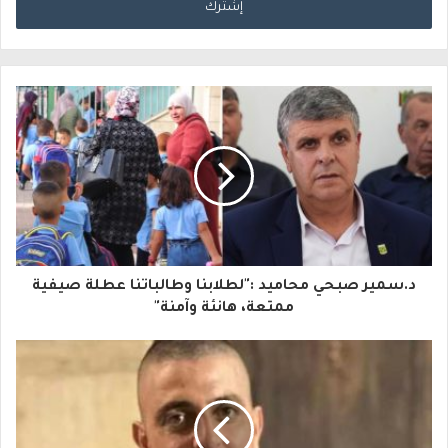
خ
ل
ب
ر
ي
د
ك
ا
د.سمير صبحي محاميد :"لطلابنا وطالباتنا عطلة صيفية
ل
ممتعة، هانئة وآمنة"
إ
ل
ك
ت