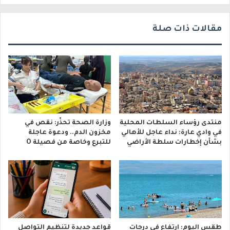
مقالات ذات صلة
منتدى رؤساء السلطات المحلية
وزارة الصحة تحذّر: نقص في
في وادي عارة: نداء عاجل للأهالي
مخزون الدم.. ودعوة عاجلة
بشأن إخطارات سلطة الأراضي
للتبرع وخاصة من فصيلة O
طقس اليوم: ارتفاع في درجات
قواعد جديدة لتنظيم التواصل