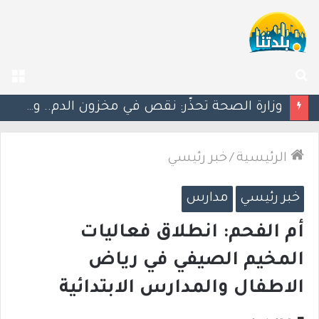
بحث
الق
عن
خلافات حول القائمة المشتركة.. العربية للتغيير ترفض قرار “الوفاق” ودعوات لإحياء القائمة الرباعية
الرئيسية
/
خبر رئيسي
خبر رئيسي
مدارس
أم الفحم: انطلاق فعاليات
المخيم الصيفي في رياض
الاطفال والمدارس الابتدائية