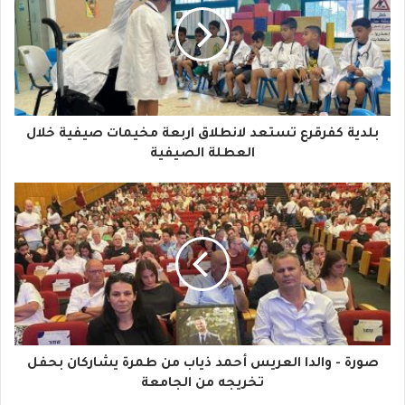
ي
د
ك
ا
بلدية كفرقرع تستعد لانطلاق اربعة مخيمات صيفية خلال
ل
العطلة الصيفية
إ
ل
ك
ت
ر
و
صورة - والدا العريس أحمد ذياب من طمرة يشاركان بحفل
ن
تخريجه من الجامعة
ي