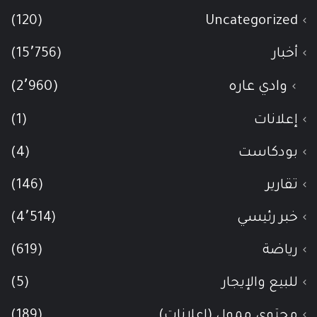
(120)
Uncategorized
أخبار
(15٬756)
وادي عاره
(2٬960)
إعلانات
(1)
بودكاست
(4)
تقارير
(146)
خبر رئيسي
(4٬514)
رياضة
(619)
للبيع والإيجار
(5)
محتوى ممول (اعلانات)
(189)