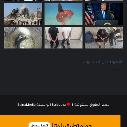
تابعونا على فيسبوك
جميع الحقوق محفوظة |
Baldatna
| بواسطة
ZainaMedia
فيسبوك
انستقرام