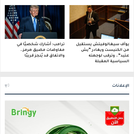
يوآف سيغالوفيتش يستقيل
ترامب: أشارك شخصيًا في
من الكنيست ويغادر “يش
مفاوضات مضيق هرمز..
عتيد”.. وترقب لوجهته
والاتفاق قد يُنجز قريبًا
السياسية المقبلة
الإعلانات