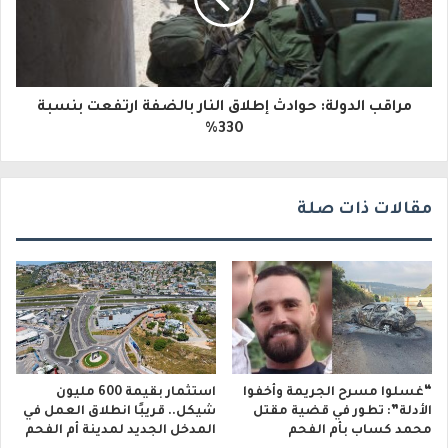
ت
ر
و
مراقب الدولة: حوادث إطلاق النار بالضفة ارتفعت بنسبة
ن
330%
ي
مقالات ذات صلة
“غسلوا مسرح الجريمة وأخفوا
استثمار بقيمة 600 مليون
الأدلة”: تطور في قضية مقتل
شيكل.. قريبًا انطلاق العمل في
محمد كساب بأم الفحم
المدخل الجديد لمدينة أم الفحم