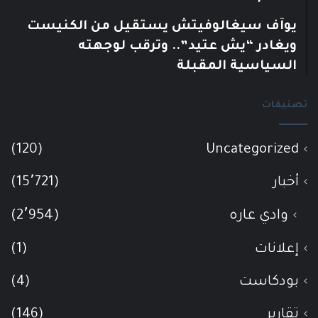
يوآف سيغالوفيتش يستقيل من الكنيست
ويغادر “يش عتيد”.. وترقب لوجهته
السياسية المقبلة
تصنيفات
(120)
Uncategorized
أخبار
(15٬721)
وادي عاره
(2٬954)
إعلانات
(1)
بودكاست
(4)
تقارير
(146)