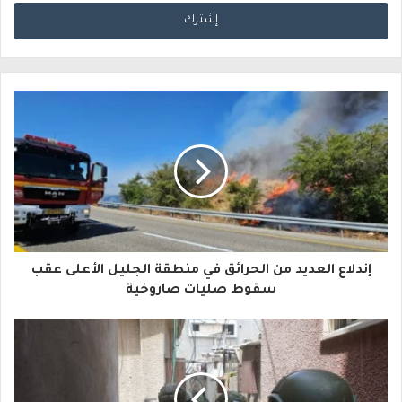
د
خ
ل
ب
ر
ي
د
ك
ا
إندلاع العديد من الحرائق في منطقة الجليل الأعلى عقب
ل
سقوط صليات صاروخية
إ
ل
ك