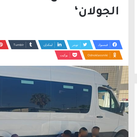
الجولان‘
فيسبوك
تويتر
لينكدإن
Odnoklassniki
بوكيت