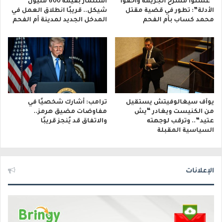
“غسلوا مسرح الجريمة وأخفوا
استثمار بقيمة 600 مليون
الأدلة”: تطور في قضية مقتل
شيكل.. قريبًا انطلاق العمل في
محمد كساب بأم الفحم
المدخل الجديد لمدينة أم الفحم
يوآف سيغالوفيتش يستقيل
ترامب: أشارك شخصيًا في
من الكنيست ويغادر “يش
مفاوضات مضيق هرمز..
عتيد”.. وترقب لوجهته
والاتفاق قد يُنجز قريبًا
السياسية المقبلة
الإعلانات