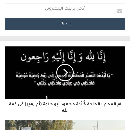
أ
د
خ
ل
ب
ر
ي
د
ك
ا
ام الفحم : الحاجة خُلْدَة محمود أبو حلوة (أم زهير) في ذمة
ل
الله
إ
ل