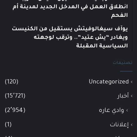
انطلاق العمل في المدخل الجديد لمدينة أم
الفحم
يوآف سيغالوفيتش يستقيل من الكنيست
ويغادر “يش عتيد”.. وترقب لوجهته
السياسية المقبلة
تصنيفات
(120)
Uncategorized
أخبار
(15٬721)
وادي عاره
(2٬954)
إعلانات
(1)