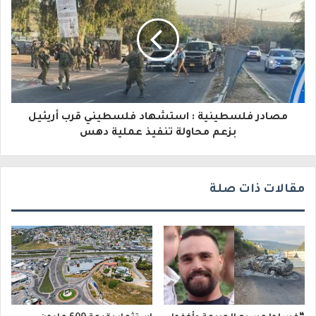
ك
ت
ر
و
مصادر فلسطينية : استشهاد فلسطيني قرب أريئيل
ن
بزعم محاولة تنفيذ عملية دهس
ي
مقالات ذات صلة