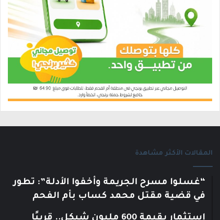
المقالات الأكثر مشاهدة
“غسلوا مسرح الجريمة وأخفوا الأدلة”: تطور
في قضية مقتل محمد كساب بأم الفحم
استثمار بقيمة 600 مليون شيكل.. قريبًا