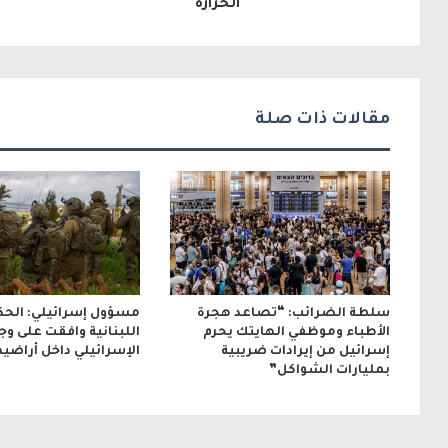
إ
الحرارة
ل
ك
ت
مقالات ذات صلة
ر
و
ن
ي
سلطة الضرائب: “تصاعد هجرة
مسؤول إسرائيلي: الحك
الأطباء وموظفي الهايتك يحرم
اللبنانية وافقت على و
إسرائيل من إيرادات ضريبية
الإسرائيلي داخل أراضيه
بمليارات الشواكل”