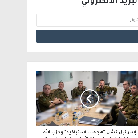
ريد الالكتروني
إسرائيل تشن "هجمات استباقية" وحزب الله