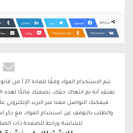
فيسبوك
تويتر
لينكدإن
شاركها
Odnoklassniki
بوكيت
مشارك
تعتقد أنه تم انتهاك حقك، بصفتك مالكًا لهذه ا
والطلب بالتوقف عن استخدام المواد، مع ذكر ا
للشاشة ورابط للصفحة ذات الصلة ع