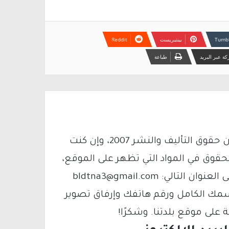
بينتيريست
ة عبر البريد
طباعة
يتم الاستخدام المواد وفقًا للمادة 27 أ من قانون حقوق التأليف والنشر 2007، وإن كنت
لحقوق في المواد التي تظهر على الموقع،
فيمكنك التواصل معنا عبر البريد الإلكتروني على العنوان التالي: bldtna3@gmail.com
سمك الكامل ورقم هاتفك وإرفاق تصوير
لى موقع بلدتنا. وشكرًا!