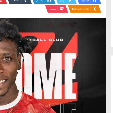
فيسبوك
تويتر
لينكدإن
Odnoklassniki
بوكيت