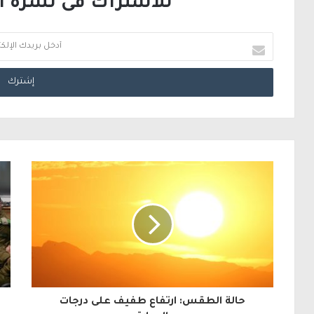
للاشتراك فى نشرة الب
أ
د
خ
ل
ب
ر
ي
د
ك
ا
ل
حالة الطقس: ارتفاع طفيف على درجات