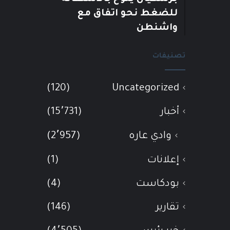
للضغط نحو اتفاق مع
واشنطن
تصنيفات
(120)
Uncategorized
أخبار
(15٬731)
وادي عاره
(2٬957)
إعلانات
(1)
بودكاست
(4)
تقارير
(146)