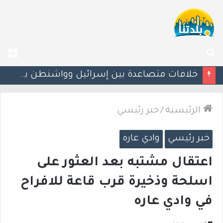
بحث
الق
عن
قواعد جديدة لتنظيم التواصل بين الأهالي والمعلمين.. و«واتساب» قد يُحظر خارج ساعات محددة
الرئيسية
/
خبر رئيسي
خبر رئيسي
وادي عاره
اعتقال مشتبه بعد العثور على
اسلحة وذخيرة قرب قاعة للافراح
في وادي عاره