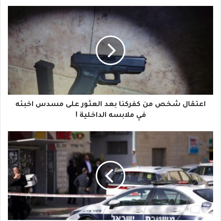
ب
ر
ي
د
ك
ا
اعتقال شخص من كفركنا بعد العثور على مسدس اخبئه
ل
في ملابسه الداخلية !
إ
ل
ك
ت
ر
و