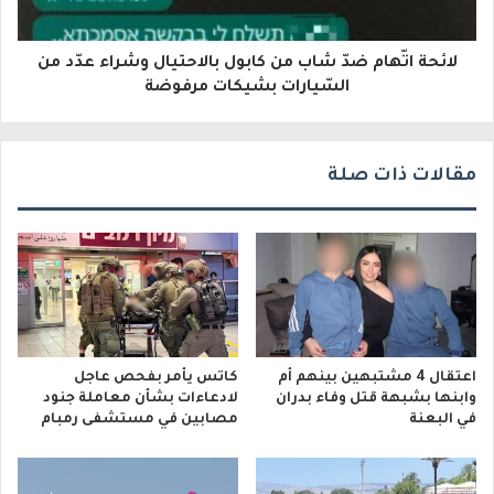
و
لائحة اتّهام ضدّ شاب من كابول بالاحتيال وشراء عدّد من
ن
السّيارات بشيكات مرفوضة
ي
مقالات ذات صلة
اعتقال 4 مشتبهين بينهم أم
كاتس يأمر بفحص عاجل
وابنها بشبهة قتل وفاء بدران
لادعاءات بشأن معاملة جنود
في البعنة
مصابين في مستشفى رمبام