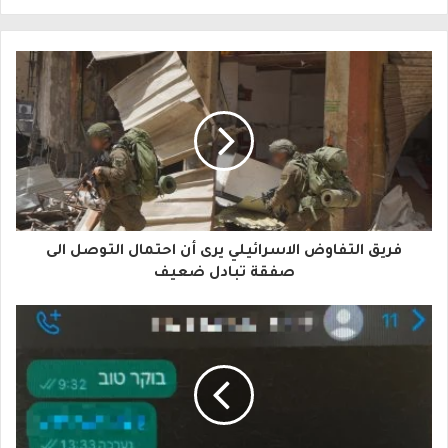
ل
ب
ر
ي
د
ك
ا
فريق التفاوض الاسرائيلي يرى أن احتمال التوصل الى
ل
صفقة تبادل ضعيف
إ
ل
ك
ت
ر