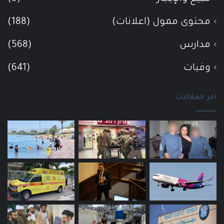
محتوى ممول (اعلانات)
(188)
مدارس
(568)
وفيات
(641)
اخر المقالات