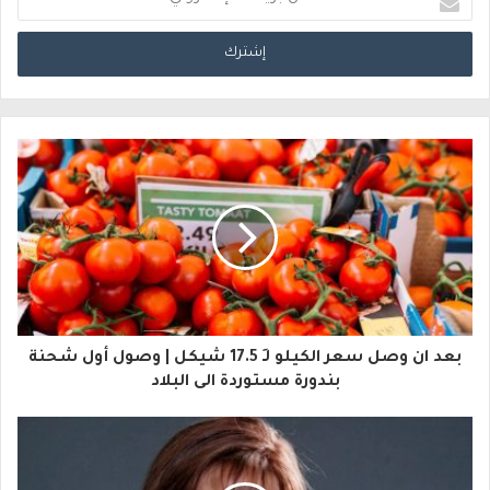
د
خ
ل
ب
ر
ي
د
ك
ا
بعد ان وصل سعر الكيلو لـِ 17.5 شيكل | وصول أول شحنة
ل
بندورة مستوردة الى البلاد
إ
ل