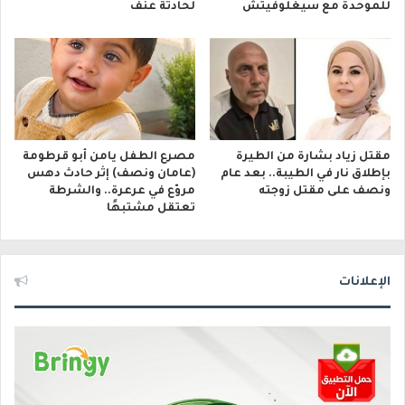
للموحدة مع سيغلوفيتش
لحادثة عنف
مقتل زياد بشارة من الطيرة
مصرع الطفل يامن أبو قرطومة
بإطلاق نار في الطيبة.. بعد عام
(عامان ونصف) إثر حادث دهس
ونصف على مقتل زوجته
مروّع في عرعرة.. والشرطة
تعتقل مشتبهًا
الإعلانات