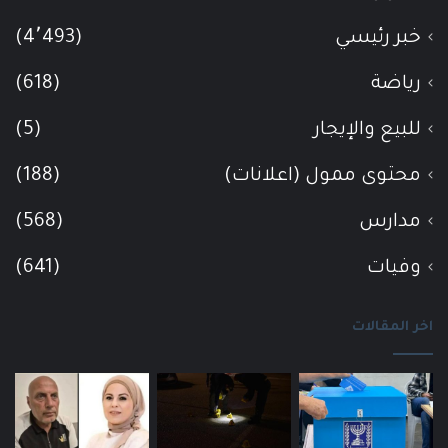
خبر رئيسي
(4٬493)
رياضة
(618)
للبيع والإيجار
(5)
محتوى ممول (اعلانات)
(188)
مدارس
(568)
وفيات
(641)
اخر المقالات