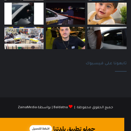
تابعونا على فيسبوك
جميع الحقوق محفوظة |
Baldatna
| بواسطة
ZainaMedia
فيسبوك
انستقرام