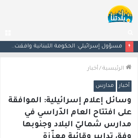
بحث
الق
عن
بزشكيان يلوّح بالاستقالة للضغط نحو اتفاق مع واشنطن
الرئيسية
/
أخبار
أخبار
مدارس
وسائل إعلام إسرائيلية: الموافقة
على افتتاح العام الدّراسي في
مدارس شماليّ البلاد وجنوبها
وفق تدابير وقائية معزّزة