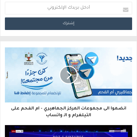
أ
د
خ
ل
ب
ر
ي
د
ك
ا
انضموا الى مجموعات المركز الجماهيري - ام الفحم على
ل
التيلغرام و الـ واتساب
إ
ل