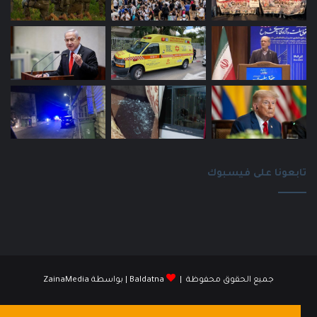
تابعونا على فيسبوك
جميع الحقوق محفوظة |
Baldatna
| بواسطة
ZainaMedia
فيسبوك
انستقرام