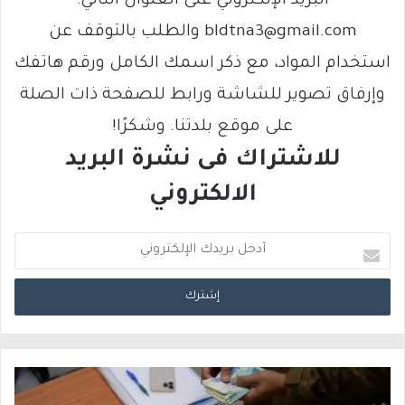
البريد الإلكتروني على العنوان التالي:
bldtna3@gmail.com والطلب بالتوقف عن
استخدام المواد، مع ذكر اسمك الكامل ورقم هاتفك
وإرفاق تصوير للشاشة ورابط للصفحة ذات الصلة
على موقع بلدتنا. وشكرًا!
للاشتراك فى نشرة البريد
الالكتروني
أ
د
خ
ل
ب