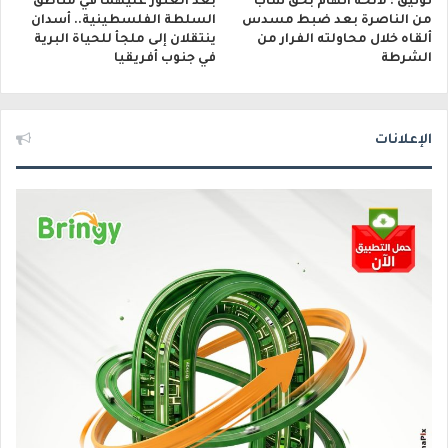
توثيق : لائحة اتهام بحق شاب
بعد العثور عليهما في مناطق
من الناصرة بعد ضبط مسدس
السلطة الفلسطينية.. أسدان
ألقاه خلال محاولته الفرار من
ينتقلان إلى ملجأ للحياة البرية
الشرطة
في جنوب أفريقيا
الإعلانات