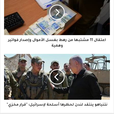
ر
ي
د
ك
ا
اعتقال 11 مشتبها من رهط بغسل الأموال وإصدار فواتير
ل
وهمية
إ
ل
ك
ت
ر
و
نتنياهو ينتقد لندن لحظرها أسلحة لإسرائيل: "قرار مخزي"
ن