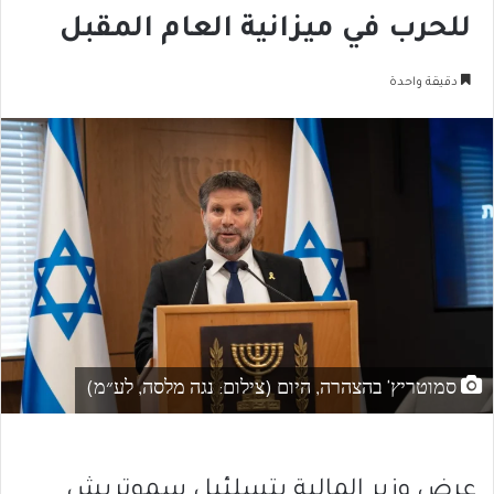
للحرب في ميزانية العام المقبل
دقيقة واحدة
סמוטריץ' בהצהרה, היום (צילום: נגה מלסה, לע״מ)
عرض وزير المالية بتسلئيل سموتريش