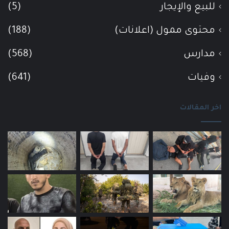
للبيع والإيجار
(5)
محتوى ممول (اعلانات)
(188)
مدارس
(568)
وفيات
(641)
اخر المقالات