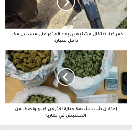
د
ك
ا
كفر كنا: اعتقال مشتبهين بعد العثور على مسدس مخبأ
ل
داخل سيارة
إ
ل
ك
ت
ر
و
إعتقال شاب بشبهة حيازة أكثر من كيلو ونصف من
ن
الحشيش في نهاريا
ي