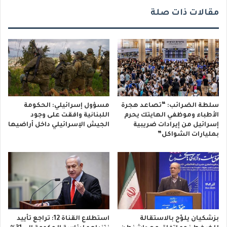
مقالات ذات صلة
سلطة الضرائب: “تصاعد هجرة
مسؤول إسرائيلي: الحكومة
الأطباء وموظفي الهايتك يحرم
اللبنانية وافقت على وجود
إسرائيل من إيرادات ضريبية
الجيش الإسرائيلي داخل أراضيها
بمليارات الشواكل”
بزشكيان يلوّح بالاستقالة
استطلاع القناة 12: تراجع تأييد