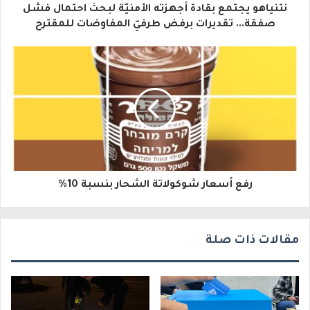
نتنياهو يجتمع بقادة أجهزته الأمنيّة لبحث احتمال فشل
ل
صفقة... تقديرات برفض طرفيّ المفاوضات للمقترح
إ
ل
ك
ت
ر
و
رفع أسعار شوكولاتة الشحار بنسبة 10%
ن
ي
مقالات ذات صلة