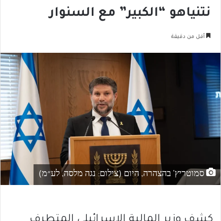
نتنياهو “الكبير” مع السنوار
أقل من دقيقة
סמוטריץ' בהצהרה, היום (צילום: נגה מלסה, לע״מ)
كشف وزير المالية الإسرائيلي المتطرف