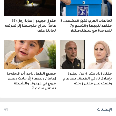
تحالفات العرب تغيّر المشهد.. 8
مفرق مجيدو: إصابة رجل (56
مقاعد للجبهة والتجمع و7
عاماً) بجراح متوسطة إثر تعرضه
للموحدة مع سيغلوفيتش
لحادثة عنف
مقتل زياد بشارة من الطيرة
مصرع الطفل يامن أبو قرطومة
بإطلاق نار في الطيبة.. بعد عام
(عامان ونصف) إثر حادث دهس
ونصف على مقتل زوجته
مروّع في عرعرة.. والشرطة
تعتقل مشتبهًا
الإعلانات