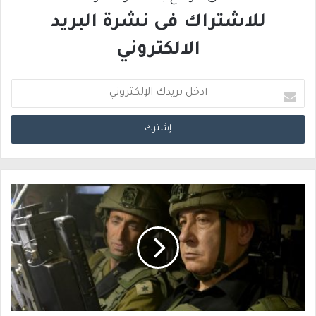
للاشتراك فى نشرة البريد
الالكتروني
أ
د
خ
ل
ب
ر
ي
د
ك
ا