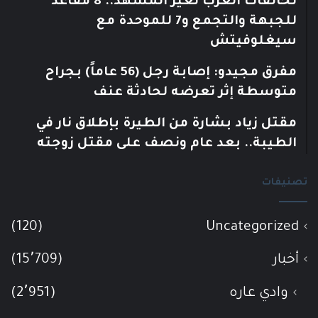
تحالفات العرب تغيّر المشهد.. 8 مقاعد
للجبهة والتجمع و7 للموحدة مع
سيغلوفيتش
مفرق مجيدو: إصابة رجل (56 عاماً) بجراح
متوسطة إثر تعرضه لحادثة عنف
مقتل زياد بشارة من الطيرة بإطلاق نار في
الطيبة.. بعد عام ونصف على مقتل زوجته
تصنيفات
(120)
Uncategorized
أخبار
(15٬709)
وادي عاره
(2٬951)