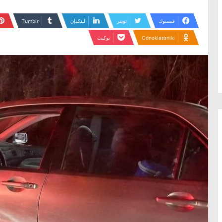
فيسبوك
تويتر
لينكدإن
Odnoklassniki
بوكيت