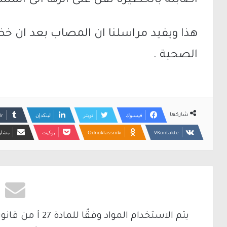
اصابته بالخطيرة نقل على اثرها الى المس
هذا ويفيد مراسلنا ان المصاب بعد ان خ
الصحية .
فيسبوك
تويتر
لينكدإن
شاركها
Odnoklassniki
بوكيت
مشارك