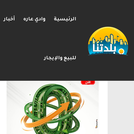
الرئيسية
وادي عاره
أخبار
مصرع الفتى محمد جمعة القرناوي (17 عامًا) في حادث سير مروّع في ع
2026-08-08
شريط الأخبار
الإعلانات
للبيع والإيجار