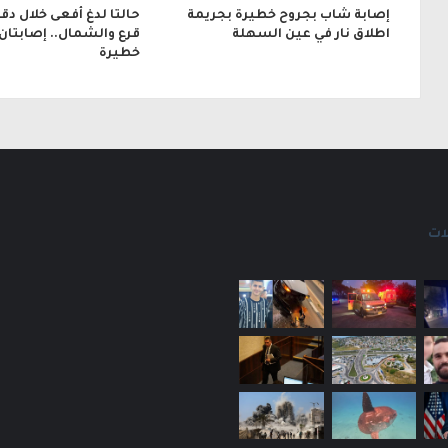
إصابة شاب بجروح خطيرة بجريمة
حالتا لدغ أفعى خلال دق
اطلاق نار في عين السهلة
قرع والشمال.. إصابتان
خطيرة
ات