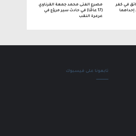
ائق في كفر
مصرع الفتى محمد جمعة القرناوي
 إحداهما
(17 عامًا) في حادث سير مروّع في
عرعرة النقب
تابعونا على فيسبوك