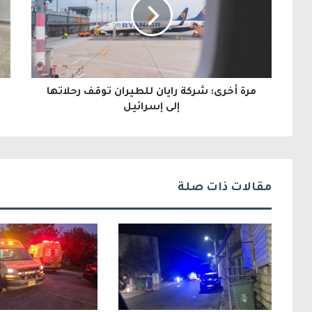
د
ك
ا
ل
مرة أخرى: شركة رايان للطيران توقف رحلاتها
إ
إلى إسرائيل
ل
ك
ت
مقالات ذات صلة
ر
و
ن
ي