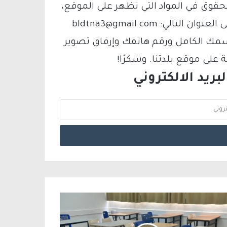
لحقوق في المواد التي تظهر على الموقع،
فيمكنك التواصل معنا عبر البريد الإلكتروني على العنوان التالي: bldtna3@gmail.com
سمك الكامل ورقم هاتفك وإرفاق تصوير
لى موقع بلدتنا. وشكرًا!
ريد الالكتروني