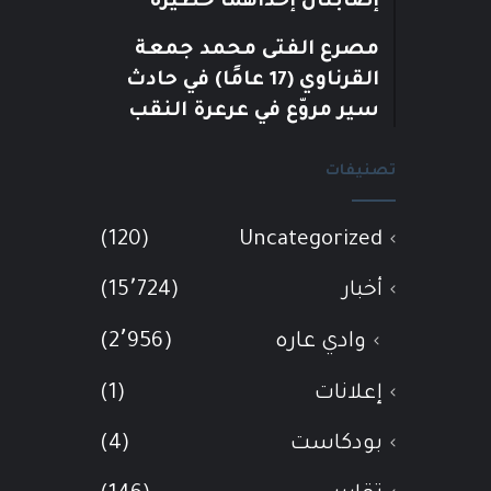
إصابتان إحداهما خطيرة
مصرع الفتى محمد جمعة
القرناوي (17 عامًا) في حادث
سير مروّع في عرعرة النقب
تصنيفات
(120)
Uncategorized
أخبار
(15٬724)
وادي عاره
(2٬956)
إعلانات
(1)
بودكاست
(4)